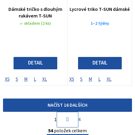
Dámské tričko s dlouhým
Lycrové triko T-SUN dámské
rukávem T-SUN
skladem
(2 ks)
1–2 týdny
DETAIL
DETAIL
XS
S
M
L
XL
XS
S
M
L
XL
NAČÍST 16 DALŠÍCH
S
1
4
t
O
r
54
položek celkem
v