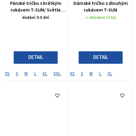
Pánské tričko s krátkým
Dámské tričko s dlouhým
rukávem T-SUN/ Světle
rukávem T-SUN
Modré
dodání 3-5 dní
skladem
(2 ks)
DETAIL
DETAIL
XS
S
M
L
XL
XXL
XXXL
XS
S
M
L
XL