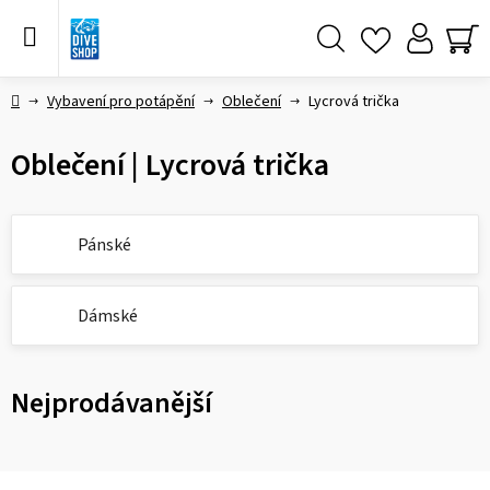
Přejít
na
obsah
Hledat
NÁ
KO
Domů
Vybavení pro potápění
Oblečení
Lycrová trička
Oblečení | Lycrová trička
Pánské
Dámské
Nejprodávanější