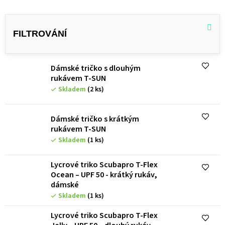
V
ý
p
i
Dámské tričko s dlouhým
s
rukávem T-SUN
p
Skladem
(2 ks)
r
o
Dámské tričko s krátkým
rukávem T-SUN
d
Skladem
(1 ks)
u
Lycrové triko Scubapro T-Flex
k
Ocean – UPF 50 - krátký rukáv,
t
dámské
Skladem
(1 ks)
ů
Lycrové triko Scubapro T-Flex