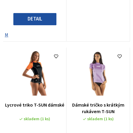
t
ů
DETAIL
M
Lycrové triko T-SUN dámské
Dámské tričko s krátkým
rukávem T-SUN
skladem
(1 ks)
skladem
(1 ks)