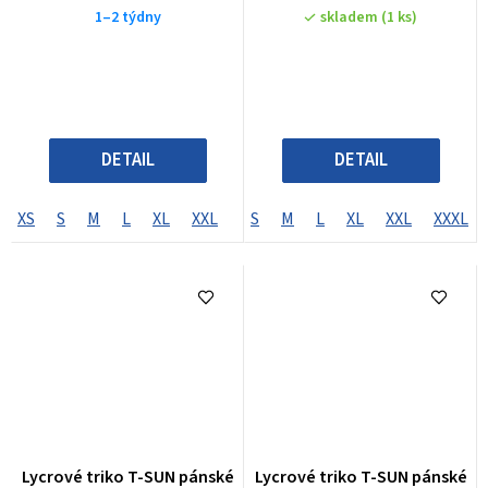
1–2 týdny
skladem
(1 ks)
DETAIL
DETAIL
XS
S
M
L
XL
XXL
XXXL
S
M
L
XL
XXL
XXXL
Lycrové triko T-SUN pánské
Lycrové triko T-SUN pánské