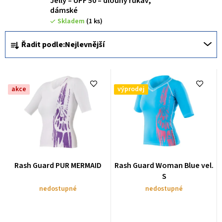
Jelly – UPF 50 – dlouhý rukáv,
dámské
Skladem
(1 ks)
Ř
Řadit podle:
Nejlevnější
a
z
e
akce
výprodej
n
í
p
r
o
Rash Guard PUR MERMAID
Rash Guard Woman Blue vel.
d
S
u
nedostupné
nedostupné
k