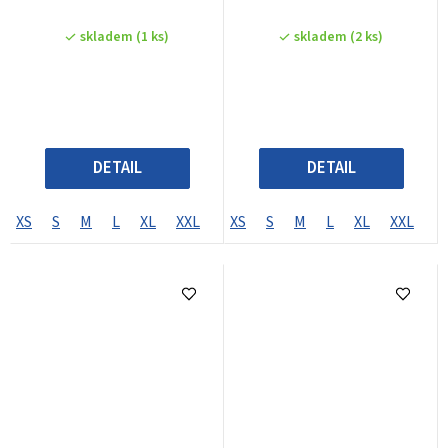
skladem
(1 ks)
skladem
(2 ks)
DETAIL
DETAIL
XS
S
M
L
XL
XXL
XXXL
XS
S
M
L
XL
XXL
X