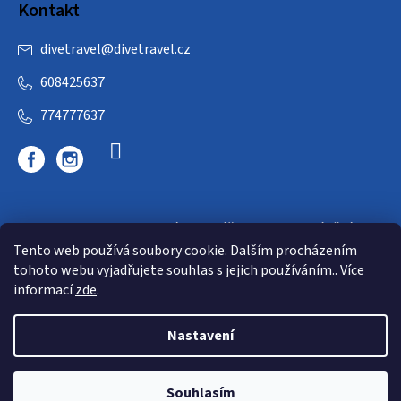
Kontakt
divetravel
@
divetravel.cz
608425637
774777637
DIVETRAVEL - cestovní kancelář - cesty za potápěním
Tento web používá soubory cookie. Dalším procházením
tohoto webu vyjadřujete souhlas s jejich používáním.. Více
informací
zde
.
Nastavení
Copyright 2026
E-dive
. Všechna práva vyhrazena.
Souhlasím
Shoptet
|
mime digital