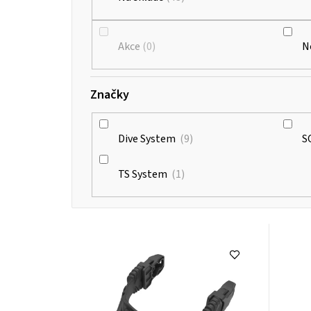
Akce
0
N
Značky
Dive System
9
S
TS System
1
V
ý
p