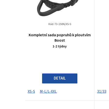
i
s
p
Kód:
73-150N/XS-S
r
Kompletní sada popruhů k ploutvím
o
Boost
1-2 týdny
d
u
k
t
DETAIL
ů
XS-S
M-L/L-XXL
31/33