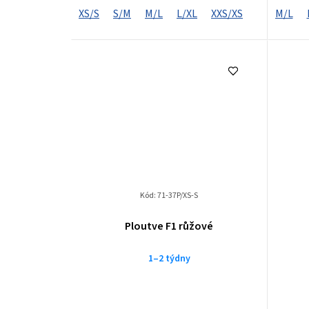
XS/S
S/M
M/L
L/XL
XXS/XS
M/L
Kód:
71-37P/XS-S
Ploutve F1 růžové
1–2 týdny