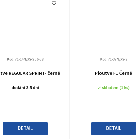
Kód:
71-14N/XS-S 36-38
Kód:
71-37N/XS-S
utve REGULAR SPRINT- černé
Ploutve F1 Černé
dodání 3-5 dní
skladem
(1 ks)
DETAIL
DETAIL