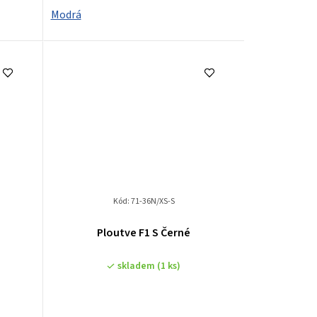
Modrá
Kód:
71-36N/XS-S
Ploutve F1 S Černé
skladem
(1 ks)