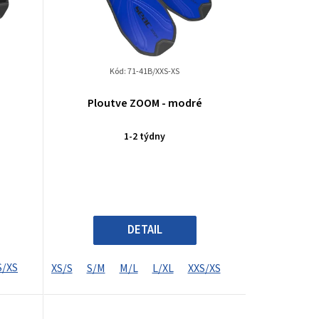
Kód:
71-41B/XXS-XS
Ploutve ZOOM - modré
1-2 týdny
DETAIL
S/XS
XS/S
S/M
M/L
L/XL
XXS/XS