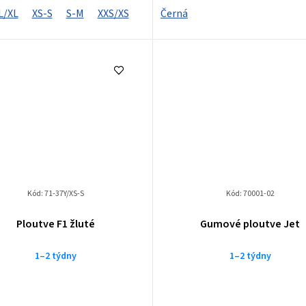
L/XL
XS-S
S-M
XXS/XS
Černá
Kód:
71-37Y/XS-S
Kód:
70001-02
Průměrné
Ploutve F1 žluté
Gumové ploutve Jet
hodnocení
produktu
1–2 týdny
1–2 týdny
je
3,5
z
5