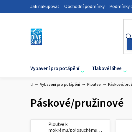
Přejít
Jak nakupovat
Obchodní podmínky
Podmínky o
na
obsah
Vybavení pro potápění
Tlakové láhve
Domů
Vybavení pro potápění
Ploutve
Páskové/pru
Páskové/pružinové
Ploutve k
mokrému/polosuchému