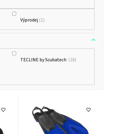
u
k
Výprodej
1
t
ů
TECLINE by Scubatech
18