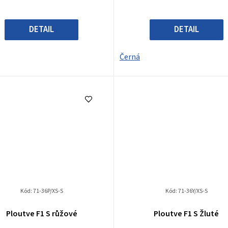
hvězdiček.
DETAIL
DETAIL
Černá
Kód:
71-36P/XS-S
Kód:
71-36Y/XS-S
Ploutve F1 S růžové
Ploutve F1 S Žluté