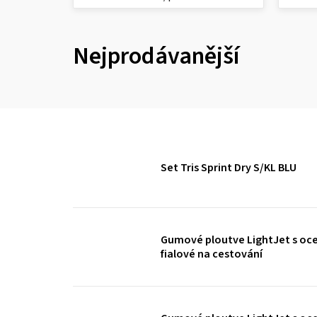
obleku
Nejprodávanější
Set Tris Sprint Dry S/KL BLU
Gumové ploutve LightJet s oce
fialové na cestování