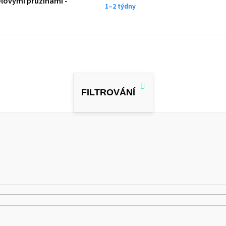
lovými pružinami -
1–2 týdny