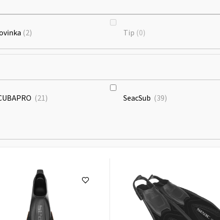
ovinka
2
Tip
0
CUBAPRO
21
SeacSub
39