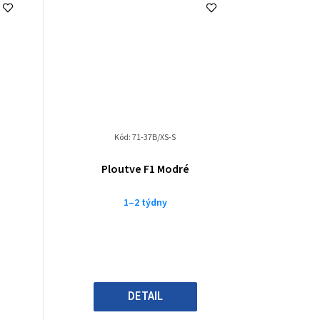
Kód:
71-37B/XS-S
Ploutve F1 Modré
1–2 týdny
DETAIL