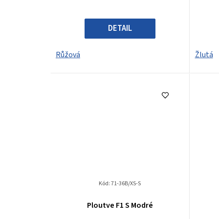
DETAIL
Růžová
Žlutá
Kód:
71-36B/XS-S
Ploutve F1 S Modré