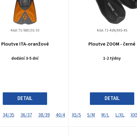
Kód:
71-58O/31-33
Kód:
71-41N/XXS-XS
Ploutve ITA-oranžové
Ploutve ZOOM - černé
dodání 3-5 dní
1-2 týdny
DETAIL
DETAIL
34/35
36/37
38/39
40/41
XS/S
42/43
S/M
44/45
M/L
46/47
L/XL
XX