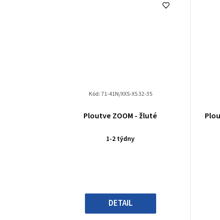
Kód:
71-41N/XXS-XS 32-35
Ploutve ZOOM - žluté
Plo
1-2 týdny
DETAIL