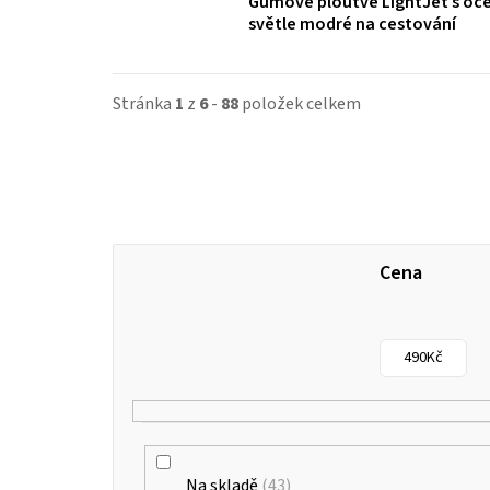
Gumové ploutve LightJet s oce
světle modré na cestování
Stránka
1
z
6
-
88
položek celkem
Cena
490
Kč
Na skladě
43