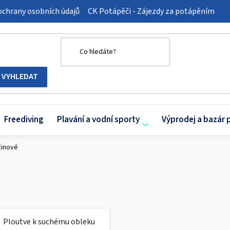
chrany osobních údajů
CK Potápěči - Zájezdy za potápěním
Freediving
Plavání a vodní sporty
Výprodej a bazár 
žinové
Ploutve k suchému obleku