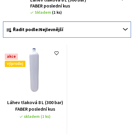
s
FABER poslední kus
p
Skladem
(1 ks)
r
Ř
Řadit podle:
Nejlevnější
o
a
d
z
u
e
akce
k
n
výprodej
t
í
ů
p
r
o
Láhev tlaková 8 L (300 bar)
d
FABER poslední kus
u
skladem
(1 ks)
k