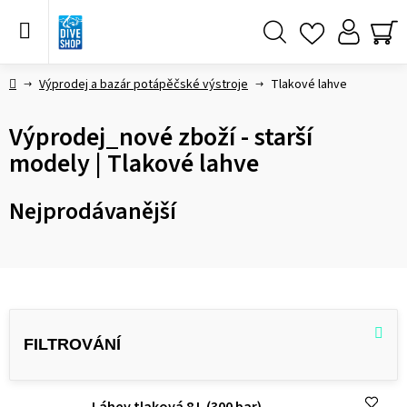
Přejít
na
obsah
Hledat
NÁ
KO
Domů
Výprodej a bazár potápěčské výstroje
Tlakové lahve
Výprodej_nové zboží - starší
modely | Tlakové lahve
Nejprodávanější
V
ý
p
i
Láhev tlaková 8 L (300 bar)