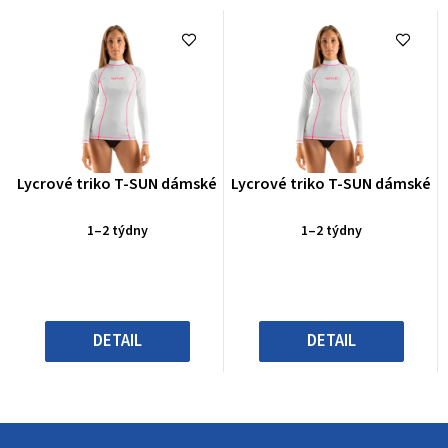
Průměrné
Průměrné
Lycrové triko T-SUN dámské
Lycrové triko T-SUN dámské
hodnocení
hodnocení
produktu
produktu
1–2 týdny
1–2 týdny
je
je
0,0
0,0
z
z
5
5
hvězdiček.
hvězdiček.
DETAIL
DETAIL
Z