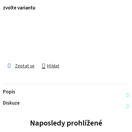
zvolte variantu
Zeptat se
Hlídat
Popis
Diskuze
Naposledy prohlížené