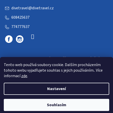
divetravel
@
divetravel.cz
608425637
774777637
DIVETRAVEL - cestovní kancelář - cesty za potápěním
Tento web používá soubory cookie. Dalším procházením
tohoto webu vyjadřujete souhlas s jejich používáním.. Více
informací
zde
.
Nastavení
Copyright 2026
E-dive
. Všechna práva vyhrazena.
Souhlasím
Shoptet
|
mime digital