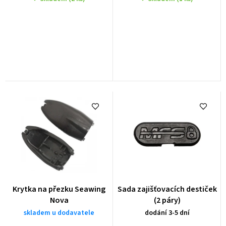
u
k
t
ů
Krytka na přezku Seawing
Sada zajišťovacích destiček
Nova
(2 páry)
skladem u dodavatele
dodání 3-5 dní