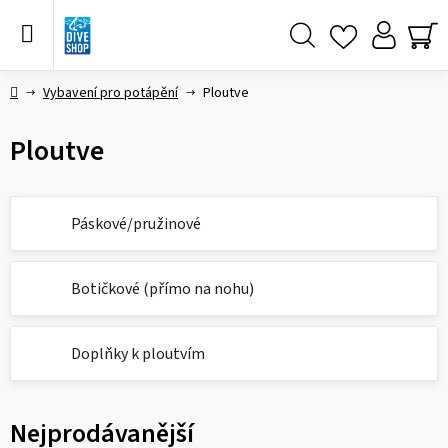
Přejít
na
obsah
Hledat
NÁ
KO
Domů
Vybavení pro potápění
Ploutve
Ploutve
Páskové/pružinové
Botičkové (přímo na nohu)
Doplňky k ploutvím
Nejprodávanější