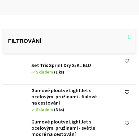
V
ý
p
i
s
Set Tris Sprint Dry S/KL BLU
Skladem
(1 ks)
p
r
Gumové ploutve LightJet s
o
ocelovými pružinami - fialové
na cestování
d
Skladem
(3 ks)
u
Gumové ploutve LightJet s
k
ocelovými pružinami - světle
t
modré na cestování