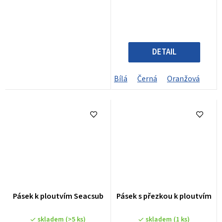
DETAIL
Bílá
Černá
Oranžová
Pásek k ploutvím Seacsub
Pásek s přezkou k ploutvím
skladem
(>5 ks)
skladem
(1 ks)