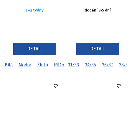
1–2 týdny
dodání 3-5 dní
DETAIL
DETAIL
Bílá
Modrá
Žlutá
Růžová
31/33
34/35
36/37
38/39