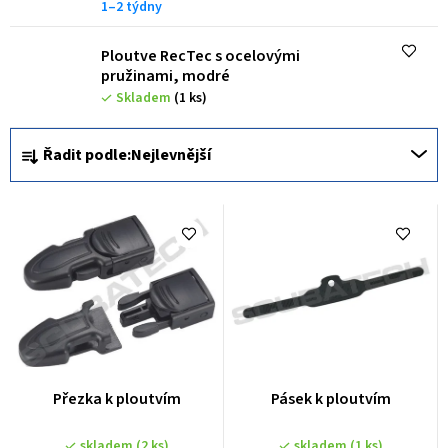
1–2 týdny
ů
Ploutve RecTec s ocelovými
pružinami, modré
Skladem
(1 ks)
Ř
Řadit podle:
Nejlevnější
a
z
e
n
í
p
r
o
Přezka k ploutvím
Pásek k ploutvím
d
skladem
(2 ks)
skladem
(1 ks)