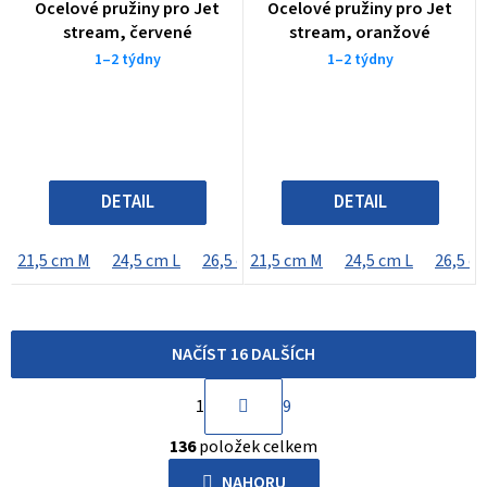
Ocelové pružiny pro Jet
Ocelové pružiny pro Jet
stream, červené
stream, oranžové
1–2 týdny
1–2 týdny
DETAIL
DETAIL
21,5 cm M
24,5 cm L
26,5 cm XL
21,5 cm M
24,5 cm L
26,5 c
NAČÍST 16 DALŠÍCH
S
1
9
t
O
r
136
položek celkem
v
á
l
NAHORU