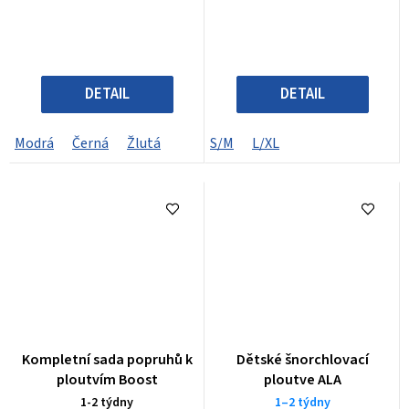
DETAIL
DETAIL
Modrá
Černá
Žlutá
S/M
L/XL
Kompletní sada popruhů k
Dětské šnorchlovací
ploutvím Boost
ploutve ALA
1-2 týdny
1–2 týdny