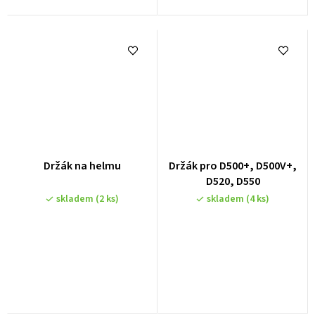
Držák na helmu
Držák pro D500+, D500V+,
D520, D550
skladem
(2 ks)
skladem
(4 ks)