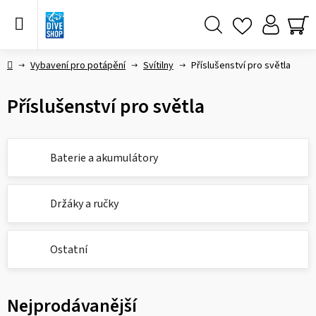
Přejít
na
obsah
Hledat
NÁ
KO
Domů
Vybavení pro potápění
Svítilny
Příslušenství pro světla
Příslušenství pro světla
Baterie a akumulátory
Držáky a ručky
Ostatní
Nejprodávanější