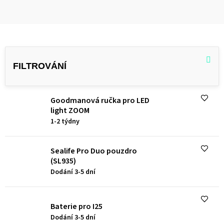
V
ý
p
i
Goodmanová ručka pro LED
s
light ZOOM
p
1-2 týdny
r
o
Sealife Pro Duo pouzdro
(SL935)
d
Dodání 3-5 dní
u
k
Baterie pro I25
t
Dodání 3-5 dní