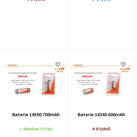
u
k
t
ů
Baterie 14500 700mAh
Baterie 16340 600mAh
skladem
(>5 ks)
6-8 týdnů