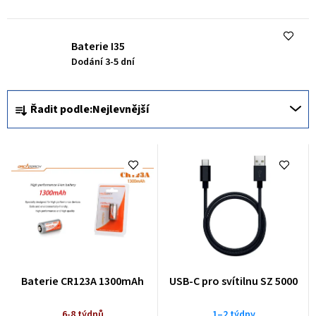
ů
Baterie I35
Dodání 3-5 dní
Ř
Řadit podle:
Nejlevnější
a
z
e
n
í
p
r
o
Baterie CR123A 1300mAh
USB-C pro svítilnu SZ 5000
d
6-8 týdnů
1–2 týdny