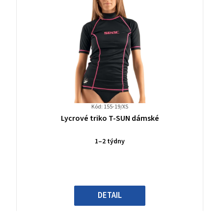
Kód: 155-19/XS
Průměrné
Lycrové triko T-SUN dámské
hodnocení
produktu
1–2 týdny
je
0,0
z
5
hvězdiček.
DETAIL