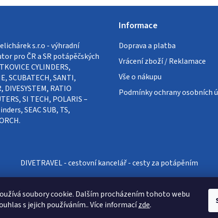
Informace
lichárek s.r.o - výhradní
Doprava a platba
utor pro ČR a SR potápěčských
Vrácení zboží / Reklamace
VÍTKOVICE CYLINDERS,
Vše o nákupu
E, SCUBATECH, SANTI,
, DIVESYSTEM, RATIO
Podmínky ochrany osobních ú
ERS, SI TECH, POLARIS –
inders, SEAC SUB, TS,
ORCH.
DIVETRAVEL - cestovní kancelář - cesty za potápěním
oužívá soubory cookie. Dalším procházením tohoto webu
ouhlas s jejich používáním.. Více informací
zde
.