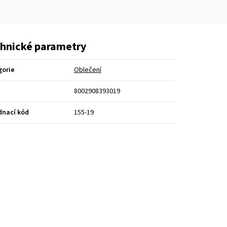
hnické parametry
gorie
Oblečení
8002908393019
dnací kód
155-19