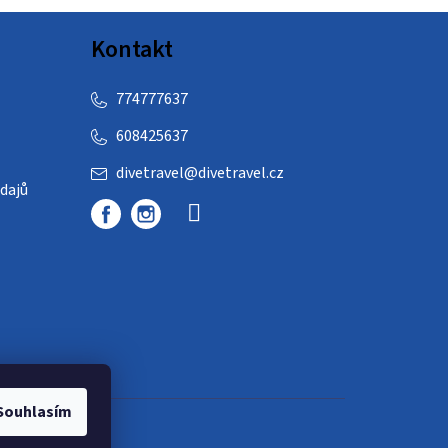
Kontakt
774777637
608425637
divetravel
@
divetravel.cz
dajů
Souhlasím