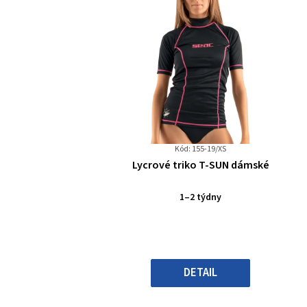
Kód: 155-19/XS
Průměrné
Lycrové triko T-SUN dámské
hodnocení
produktu
1–2 týdny
je
0,0
z
5
hvězdiček.
DETAIL