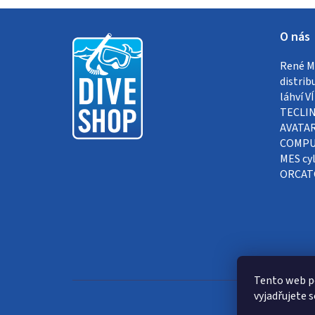
Z
O nás
á
René Me
p
distrib
a
láhví 
TECLIN
t
AVATAR
COMPUT
í
MES cyl
ORCAT
Tento web p
vyjadřujete s