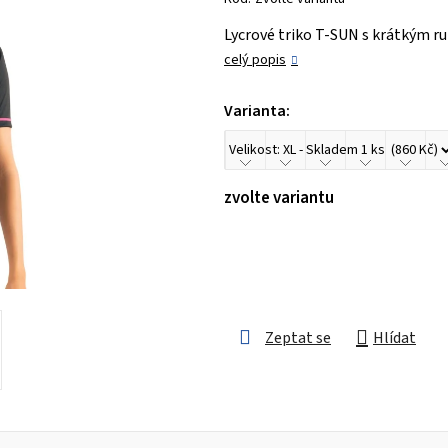
je
Lycrové triko T-SUN s krátkým r
0,0
celý popis
z 5
hvězdiček.
Varianta:
zvolte variantu
Zeptat se
Hlídat