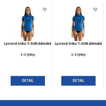
Průměrné
Průměrné
Lycrové triko T-SUN dámské
Lycrové triko T-SUN dámské
hodnocení
hodnocení
produktu
produktu
1–2 týdny
1–2 týdny
je
je
0,0
0,0
z
z
5
5
hvězdiček.
hvězdiček.
DETAIL
DETAIL
Z