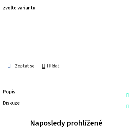
zvolte variantu
Zeptat se
Hlídat
Popis
Diskuze
Naposledy prohlížené