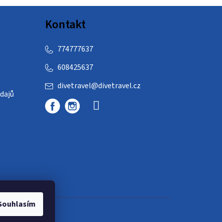
Kontakt
774777637
608425637
divetravel
@
divetravel.cz
dajů
Souhlasím