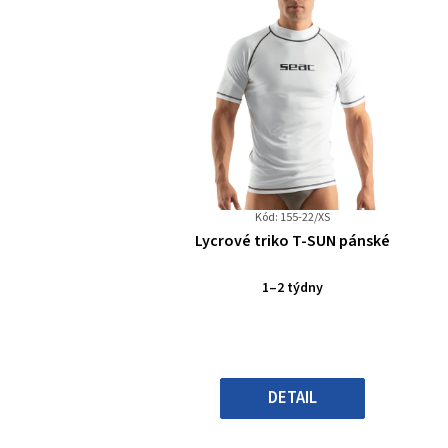
Kód: 155-22/XS
Průměrné
Lycrové triko T-SUN pánské
hodnocení
produktu
1–2 týdny
je
0,0
z
5
hvězdiček.
DETAIL