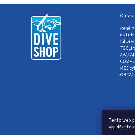
Z
O nás
á
René Me
p
distrib
a
láhví 
TECLIN
t
AVATAR
COMPUT
í
MES cyl
ORCAT
Tento web p
vyjadřujete s