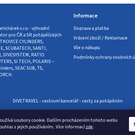
Informace
lichárek s.r.o - výhradní
Doprava a platba
utor pro ČR a SR potápěčských
Vrácení zboží / Reklamace
VÍTKOVICE CYLINDERS,
Vše o nákupu
E, SCUBATECH, SANTI,
, DIVESYSTEM, RATIO
Podmínky ochrany osobních ú
ERS, SI TECH, POLARIS –
inders, SEAC SUB, TS,
ORCH.
DIVETRAVEL - cestovní kancelář - cesty za potápěním
oužívá soubory cookie. Dalším procházením tohoto webu
ouhlas s jejich používáním.. Více informací
zde
.