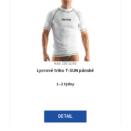
Kód: 155-22/XS
Průměrné
Lycrové triko T-SUN pánské
hodnocení
produktu
1–2 týdny
je
0,0
z
5
hvězdiček.
DETAIL