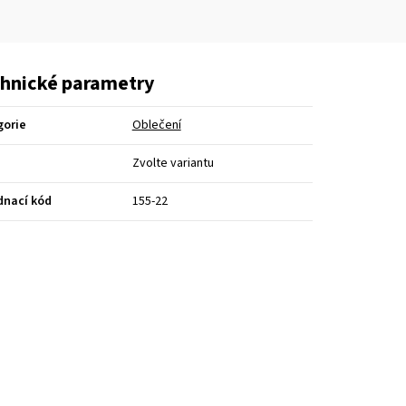
hnické parametry
gorie
Oblečení
Zvolte variantu
dnací kód
155-22