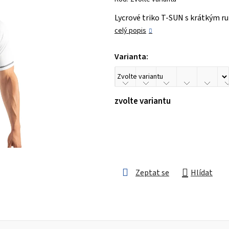
je
Lycrové triko T-SUN s krátkým r
0,0
celý popis
z 5
hvězdiček.
Varianta:
zvolte variantu
Zeptat se
Hlídat