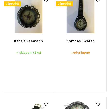
e
výprodej
výprodej
n
í
p
r
o
Kapsle Seemann
Kompas Uwatec
d
u
skladem
(1 ks)
nedostupné
k
t
ů