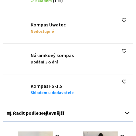
Skladem
(1 ks)
p
r
o
Kompas Uwatec
d
Nedostupné
u
k
Náramkový kompas
t
Dodání 3-5 dní
ů
Kompas FS-1.5
Skladem u dodavatele
Ř
Řadit podle:
Nejlevnější
a
z