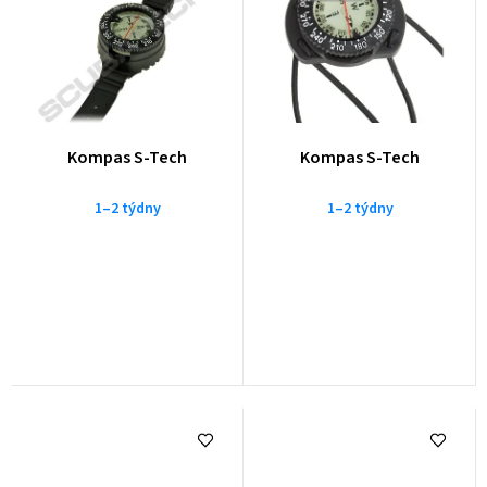
Průměrné
Kompas S-Tech
Kompas S-Tech
hodnocení
produktu
1–2 týdny
1–2 týdny
je
5,0
z
5
hvězdiček.