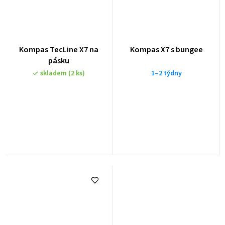
Kompas TecLine X7 na
Kompas X7 s bungee
pásku
skladem
(2 ks)
1–2 týdny