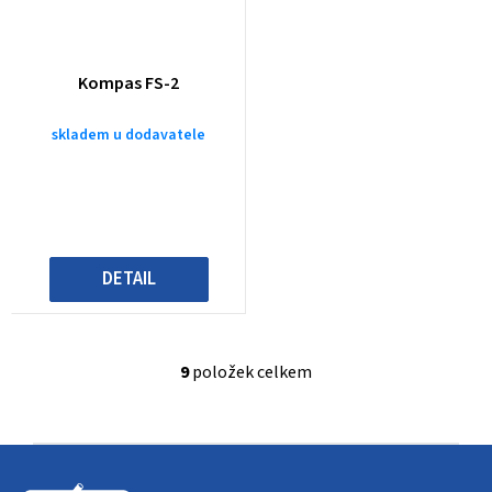
Kompas FS-2
skladem u dodavatele
DETAIL
9
položek celkem
O
v
l
Z
á
d