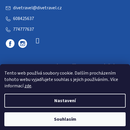
divetravel
@
divetravel.cz
608425637
774777637
DIVETRAVEL - cestovní kancelář - cesty za potápěním
Tento web používá soubory cookie. Dalším procházením
tohoto webu vyjadřujete souhlas s jejich používáním.. Více
informací
zde
.
Nastavení
Copyright 2026
E-dive
. Všechna práva vyhrazena.
Souhlasím
Shoptet
|
mime digital