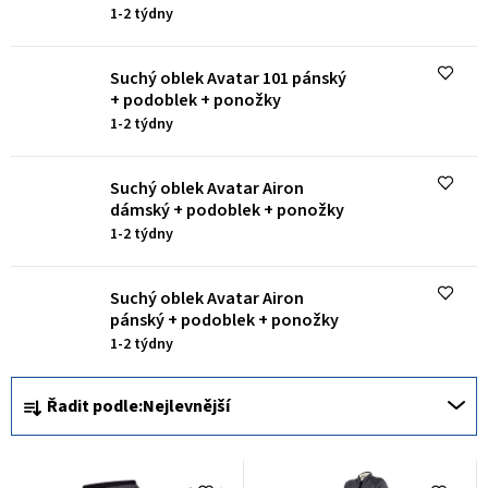
p
1-2 týdny
r
o
Suchý oblek Avatar 101 pánský
+ podoblek + ponožky
d
1-2 týdny
u
k
Suchý oblek Avatar Airon
dámský + podoblek + ponožky
t
1-2 týdny
ů
Suchý oblek Avatar Airon
pánský + podoblek + ponožky
1-2 týdny
Ř
Řadit podle:
Nejlevnější
a
z