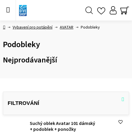
Přejít
na
obsah
Hledat
NÁ
KO
Domů
Vybavení pro potápění
AVATAR
Podobleky
Podobleky
Nejprodávanější
V
ý
p
i
Suchý oblek Avatar 101 dámský
s
+ podoblek + ponožky