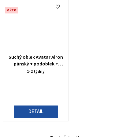
akce
Průměrné
Suchý oblek Avatar Airon
hodnocení
pánský + podoblek +
produktu
ponožky
1-2 týdny
je
4,0
z
5
hvězdiček.
DETAIL