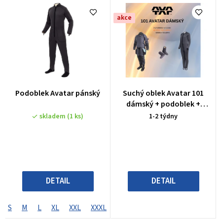
akce
Průměrné
Podoblek Avatar pánský
Suchý oblek Avatar 101
hodnocení
dámský + podoblek +
produktu
ponožky
skladem
(1 ks)
1-2 týdny
je
5,0
z
5
hvězdiček.
DETAIL
DETAIL
S
M
L
XL
XXL
XXXL
ML
MLL
LS
LL
XLS
X