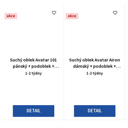
akce
akce
Suchý oblek Avatar 101
Suchý oblek Avatar Airon
pánský + podoblek +
dámský + podoblek +
ponožky
ponožky
1-2 týdny
1-2 týdny
DETAIL
DETAIL