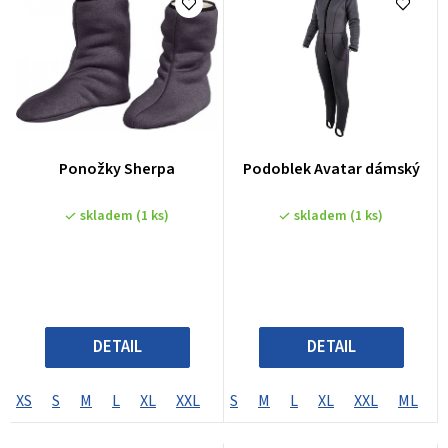
e
n
í
p
r
o
Ponožky Sherpa
Podoblek Avatar dámský
d
u
skladem
(1 ks)
skladem
(1 ks)
k
t
ů
DETAIL
DETAIL
XS
S
M
L
XL
XXL
XXXL
S
M
ML
L
XL
XXL
ML
L