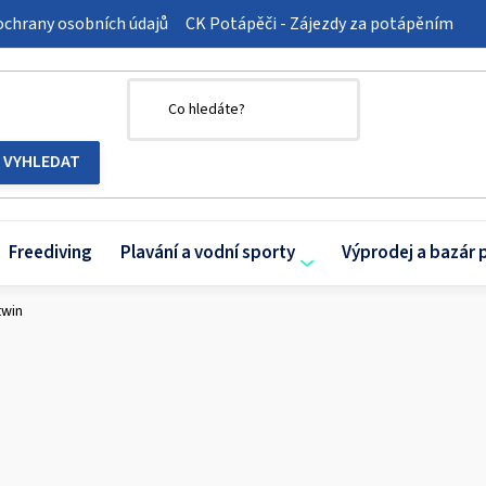
chrany osobních údajů
CK Potápěči - Zájezdy za potápěním
Freediving
Plavání a vodní sporty
Výprodej a bazár 
twin