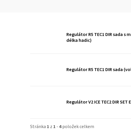
Regulátor R5 TEC1 DIR sada s 
délka hadic)
Regulátor R5 TEC1 DIR sada (vol
Regulátor V2 ICE TEC2 DIR SET 
Stránka
1
z
1
-
4
položek celkem