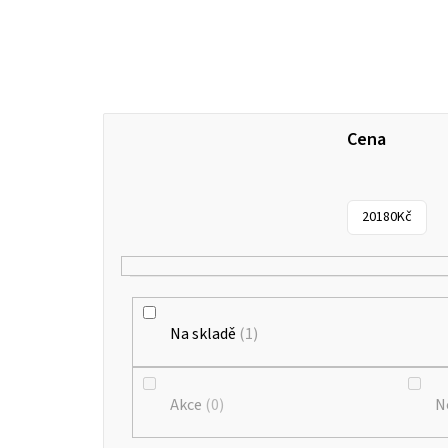
Cena
20180
Kč
Na skladě
1
Akce
0
N