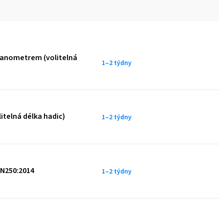
manometrem (volitelná
1–2 týdny
itelná délka hadic)
1–2 týdny
EN250:2014
1–2 týdny