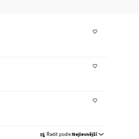
Ř
Řadit podle:
Nejlevnější