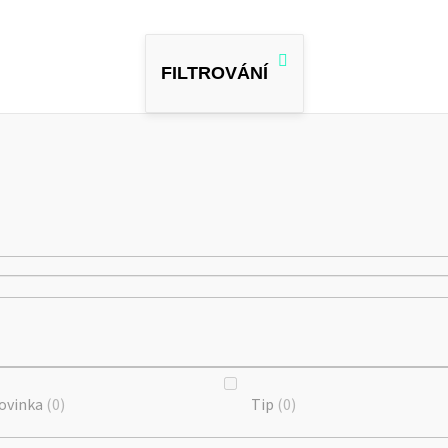
ovinka
0
Tip
0