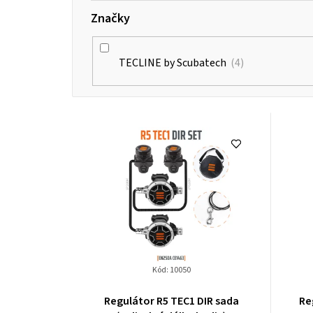
Značky
TECLINE by Scubatech
4
V
ý
p
i
s
p
Kód:
10050
r
Regulátor R5 TEC1 DIR sada
Re