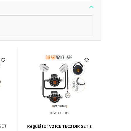
t
ů
Kód:
T15180
Průměrné
 SET
Regulátor V2 ICE TEC2 DIR SET s
hodnocení