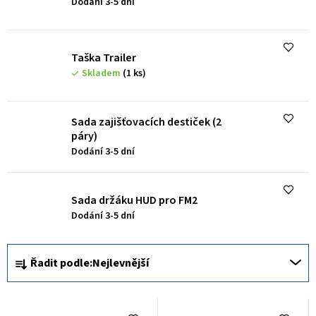
Dodání 3-5 dní
p
r
o
Taška Trailer
d
Skladem
(1 ks)
u
k
Sada zajišťovacích destiček (2
páry)
t
Dodání 3-5 dní
ů
Sada držáku HUD pro FM2
Dodání 3-5 dní
Ř
Řadit podle:
Nejlevnější
a
z