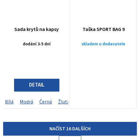
Sada krytů na kapsy
Taška SPORT BAG 9
dodání 3-5 dní
skladem u dodavatele
DETAIL
Bílá
Modrá
Černá
Žlutá
Růžová
Tyrkysová
Oranž
NAČÍST 16 DALŠÍCH
S