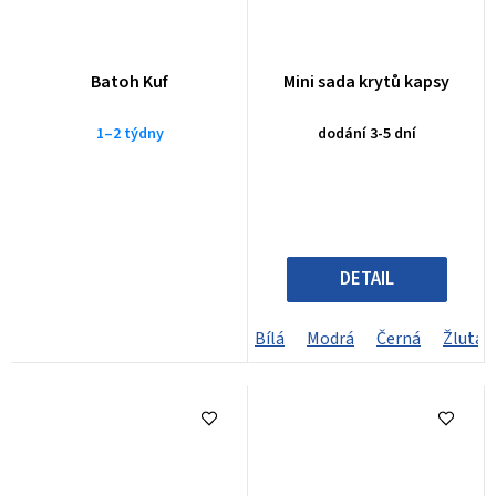
Batoh Kuf
Mini sada krytů kapsy
1–2 týdny
dodání 3-5 dní
DETAIL
Bílá
Modrá
Černá
Žlutá