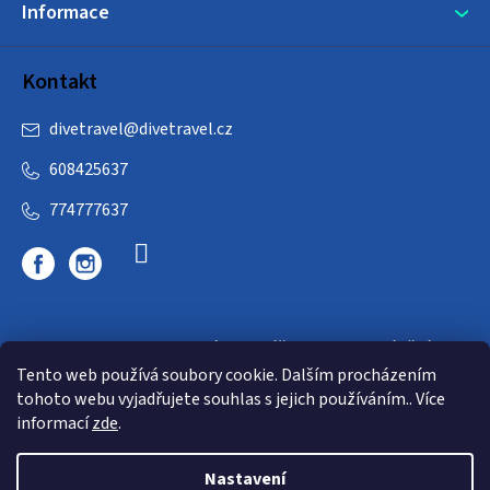
Informace
u
Kontakt
divetravel
@
divetravel.cz
608425637
774777637
DIVETRAVEL - cestovní kancelář - cesty za potápěním
Tento web používá soubory cookie. Dalším procházením
tohoto webu vyjadřujete souhlas s jejich používáním.. Více
informací
zde
.
Nastavení