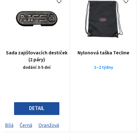
e
n
í
p
r
o
Sada zajišťovacích destiček
Nylonová taška Tecline
d
(2 páry)
u
dodání 3-5 dní
1–2 týdny
k
t
ů
DETAIL
Bílá
Černá
Oranžová