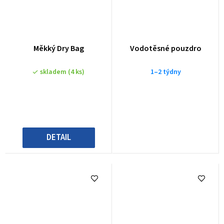
Měkký Dry Bag
Vodotěsné pouzdro
skladem
(4 ks)
1–2 týdny
DETAIL