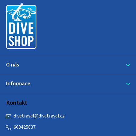
á
p
a
t
í
O nás
Informace
Kontakt
divetravel
@
divetravel.cz
608425637