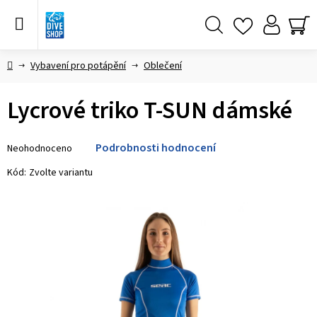
Přejít
na
obsah
Hledat
NÁ
KO
Domů
Vybavení pro potápění
Oblečení
Lycrové triko T-SUN dámské
Průměrné
Podrobnosti hodnocení
Neohodnoceno
hodnocení
produktu
Kód:
Zvolte variantu
je
0,0
z 5
hvězdiček.