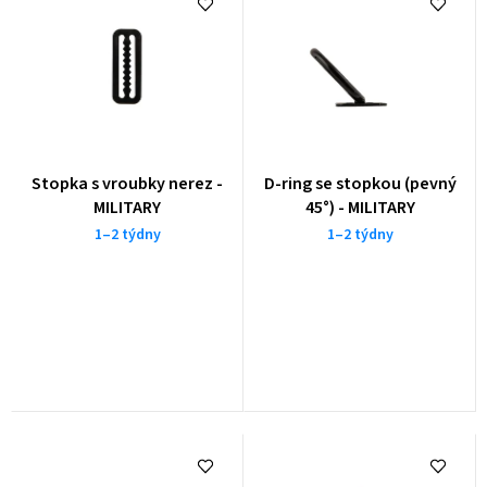
e
n
í
p
r
o
Stopka s vroubky nerez -
D-ring se stopkou (pevný
d
MILITARY
45°) - MILITARY
u
1–2 týdny
1–2 týdny
k
t
ů