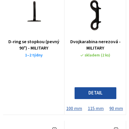
D-ring se stopkou (pevný
Dvojkarabina nerezová -
90°) - MILITARY
MILITARY
1–2 týdny
skladem
(2 ks)
DETAIL
100 mm
115 mm
90 mm