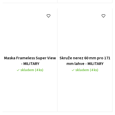
Průměrné
Maska Frameless Super View
Skruže nerez 60 mm pro 171
hodnocení
- MILITARY
mm lahve - MILITARY
produktu
skladem
(4 ks)
skladem
(4 ks)
je
3,0
z
5
hvězdiček.