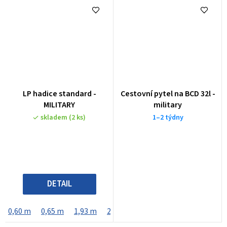
LP hadice standard -
Cestovní pytel na BCD 32l -
MILITARY
military
skladem
(2 ks)
1–2 týdny
DETAIL
0,60 m
0,65 m
1,93 m
2,10 m