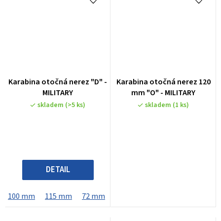
Průměrné
Karabina otočná nerez "D" -
Karabina otočná nerez 120
hodnocení
MILITARY
mm "O" - MILITARY
produktu
skladem
(>5 ks)
skladem
(1 ks)
je
1,0
z
5
hvězdiček.
DETAIL
100 mm
115 mm
72 mm
88 mm