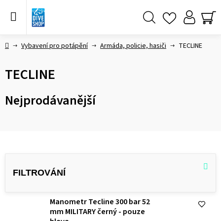
Přejít
na
obsah
Hledat
NÁ
KO
Domů
Vybavení pro potápění
Armáda, policie, hasiči
TECLINE
TECLINE
Nejprodávanější
V
ý
p
i
Manometr Tecline 300 bar 52
s
mm MILITARY černý - pouze