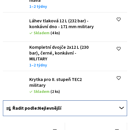
hlava
p
1–2 týdny
r
o
Láhev tlaková 12 L (232 bar) -
konkávní dno - 171 mm military
d
Skladem
(4 ks)
u
Kompletní dvojče 2x12 L (230
k
bar), černé, konkávní -
t
MILITARY
1–2 týdny
ů
Krytka pro II. stupeň TEC2
military
Skladem
(2 ks)
Ř
Řadit podle:
Nejlevnější
a
z