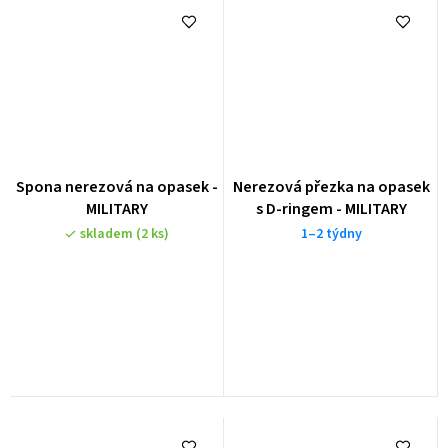
Spona nerezová na opasek -
Nerezová přezka na opasek
MILITARY
s D-ringem - MILITARY
skladem
(2 ks)
1–2 týdny