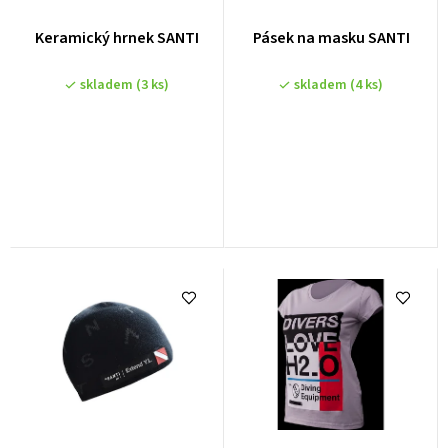
o
Keramický hrnek SANTI
Pásek na masku SANTI
d
u
skladem
(3 ks)
skladem
(4 ks)
k
t
ů