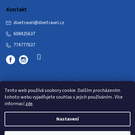
Kontakt
divetravel
@
divetravel.cz
608425637
774777637
DIVETRAVEL - cestovní kancelář - cesty za potápěním
Tento web používá soubory cookie. Dalším procházením
tohoto webu vyjadřujete souhlas s jejich používáním.. Více
informací
zde
.
Nastavení
Copyright 2026
E-dive
. Všechna práva vyhrazena.