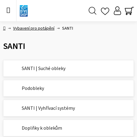
Přejít
na
obsah
Hledat
NÁ
KO
Domů
Vybavení pro potápění
SANTI
SANTI
SANTI | Suché obleky
Podobleky
SANTI | Vyhřívací systémy
Doplňky k oblekům