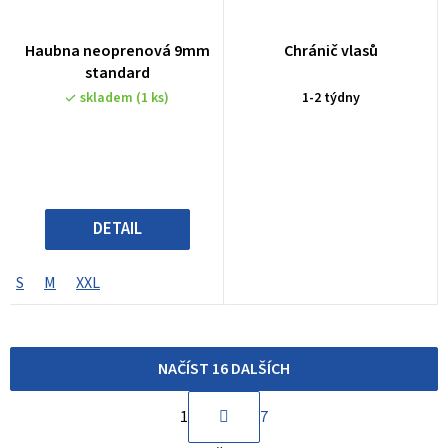
Průměrné
Haubna neoprenová 9mm
Chránič vlasů
hodnocení
standard
produktu
skladem
(1 ks)
1-2 týdny
je
4,0
z
5
hvězdiček.
DETAIL
S
M
XXL
NAČÍST 16 DALŠÍCH
S
1
7
t
O