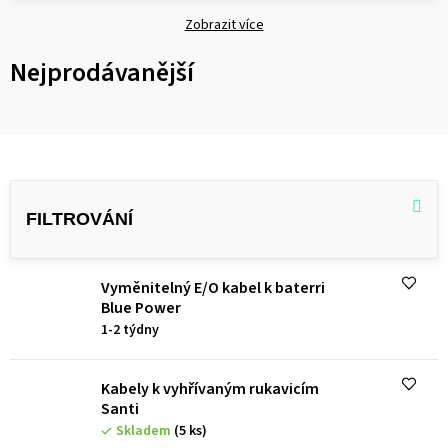
Zobrazit více
Nejprodávanější
V
ý
p
i
Vyměnitelný E/O kabel k baterri
s
Blue Power
p
1-2 týdny
r
o
Kabely k vyhřívaným rukavicím
Santi
d
Skladem
(5 ks)