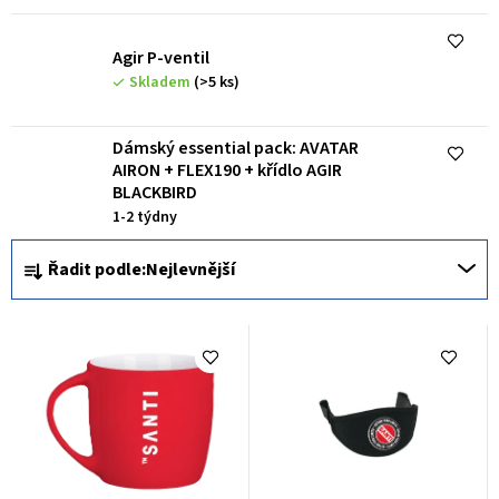
u
k
Agir P-ventil
t
Skladem
(>5 ks)
ů
Dámský essential pack: AVATAR
AIRON + FLEX190 + křídlo AGIR
BLACKBIRD
1-2 týdny
Ř
Řadit podle:
Nejlevnější
a
z
e
n
í
p
r