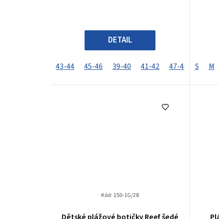
5
hvězdiček.
DETAIL
43-44
45-46
39-40
41-42
47-48
S
33-34
M
Kód:
150-1G/28
Dětské plážové botičky Reef šedé
Pl