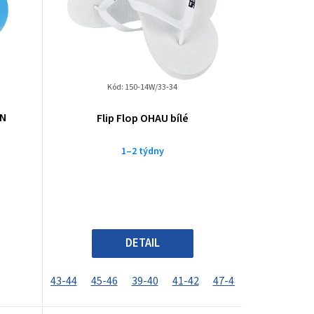
Kód:
150-14W/33-34
ON
Flip Flop OHAU bílé
1–2 týdny
DETAIL
43-44
45-46
39-40
41-42
47-48
33-34
35-