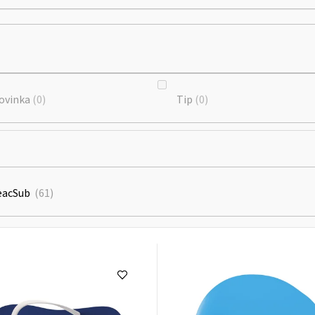
ovinka
0
Tip
0
eacSub
61