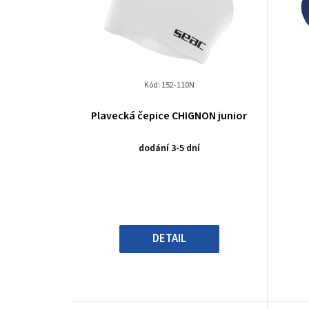
i
s
p
Kód:
152-110N
r
Plavecká čepice CHIGNON junior
o
dodání 3-5 dní
d
u
k
t
DETAIL
ů