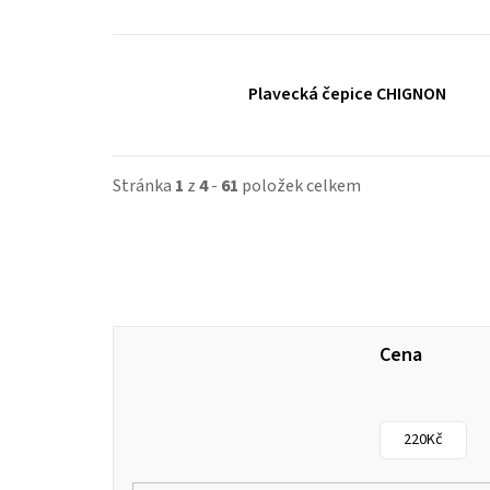
Plavecká čepice CHIGNON
Stránka
1
z
4
-
61
položek celkem
Cena
220
Kč