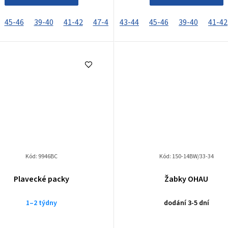
45-46
35-36
39-40
37-38
41-42
47-48
43-44
33-34
45-46
35-36
39-40
37-38
41-42
Kód:
9946BC
Kód:
150-14BW/33-34
Plavecké packy
Žabky OHAU
1–2 týdny
dodání 3-5 dní