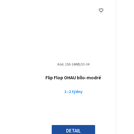
Kód:
150-14WB/33-34
Flip Flop OHAU bílo-modré
1–2 týdny
DETAIL