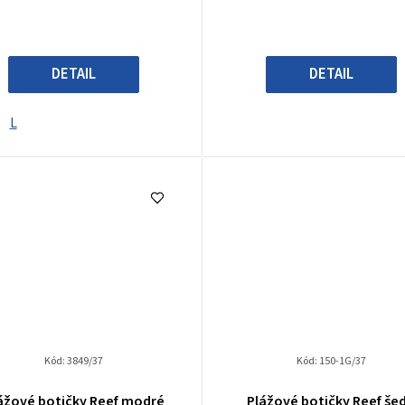
DETAIL
DETAIL
L
35-36
37-38
Kód:
3849/37
Kód:
150-1G/37
ážové botičky Reef modré
Plážové botičky Reef še