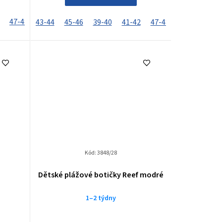
47-48
33-34
35-36
37-38
43-44
45-46
39-40
41-42
47-48
33-34
35-
Kód:
3848/28
Dětské plážové botičky Reef modré
1–2 týdny