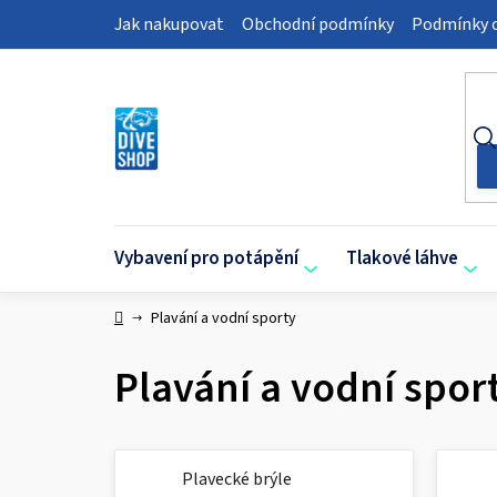
Přejít
Jak nakupovat
Obchodní podmínky
Podmínky o
na
obsah
Vybavení pro potápění
Tlakové láhve
Domů
Plavání a vodní sporty
Plavání a vodní spor
Plavecké brýle