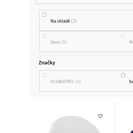
Na skladě
2
Akce
0
N
Značky
SCUBAPRO
0
S
V
ý
p