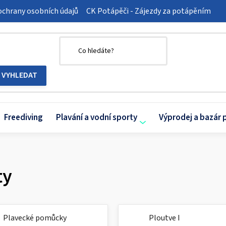
chrany osobních údajů
CK Potápěči - Zájezdy za potápěním
Freediving
Plavání a vodní sporty
Výprodej a bazár 
ty
Plavecké pomůcky
Ploutve I