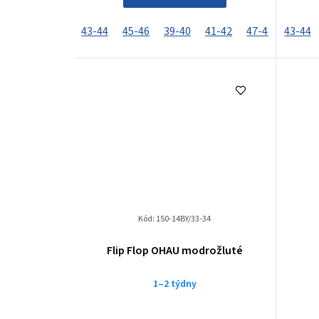
43-44
45-46
39-40
41-42
47-48
43-44
33-34
Kód:
150-14BY/33-34
Průměrné
Flip Flop OHAU modrožluté
hodnocení
produktu
1–2 týdny
je
2,0
z