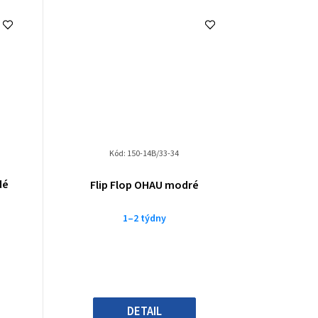
Kód:
150-14B/33-34
dé
Flip Flop OHAU modré
1–2 týdny
DETAIL