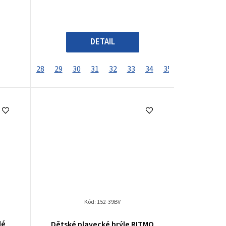
DETAIL
28
29
30
31
32
33
34
35
36
Kód:
152-39BV
dé
Dětské plavecké brýle RITMO