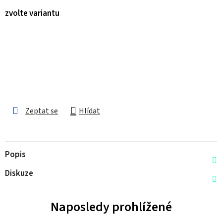
zvolte variantu
Zeptat se
Hlídat
Popis
Diskuze
Naposledy prohlížené