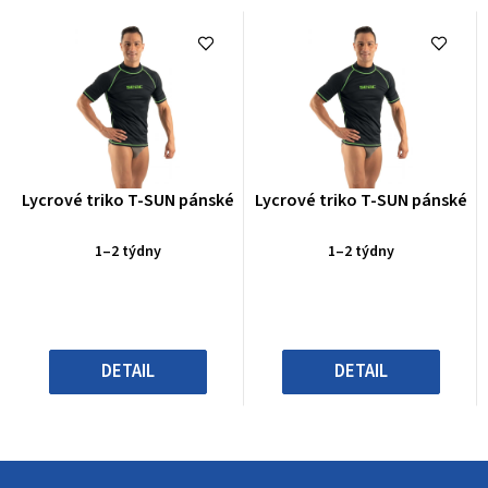
Průměrné
Průměrné
Lycrové triko T-SUN pánské
Lycrové triko T-SUN pánské
hodnocení
hodnocení
produktu
produktu
1–2 týdny
1–2 týdny
je
je
0,0
0,0
z
z
5
5
hvězdiček.
hvězdiček.
DETAIL
DETAIL
Z