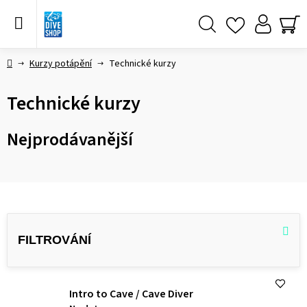
Přejít
na
obsah
Hledat
NÁ
KO
Domů
Kurzy potápění
Technické kurzy
Technické kurzy
Nejprodávanější
V
ý
p
i
s
Intro to Cave / Cave Diver