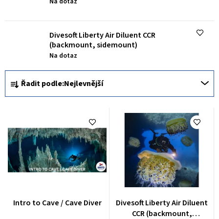
Na dotaz
p
r
o
Divesoft Liberty Air Diluent CCR
(backmount, sidemount)
d
Na dotaz
u
Ř
k
Řadit podle:
Nejlevnější
a
t
z
ů
e
n
í
p
r
o
Intro to Cave / Cave Diver
Divesoft Liberty Air Diluent
d
CCR (backmount,