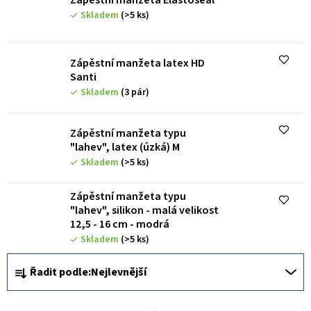
s
Skladem
(>5 ks)
p
r
o
Zápěstní manžeta latex HD
Santi
d
Skladem
(3 pár)
u
k
Zápěstní manžeta typu
"lahev", latex (úzká) M
t
Skladem
(>5 ks)
ů
Zápěstní manžeta typu
"lahev", silikon - malá velikost
12,5 - 16 cm - modrá
Skladem
(>5 ks)
Ř
Řadit podle:
Nejlevnější
a
z