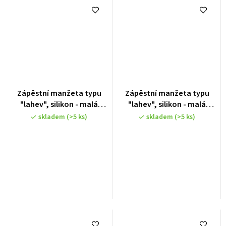
Zápěstní manžeta typu
Zápěstní manžeta typu
"lahev", silikon - malá
"lahev", silikon - malá
velikost 12,5 - 16 cm
velikost 12,5 - 16 cm -
skladem
(>5 ks)
skladem
(>5 ks)
modrá