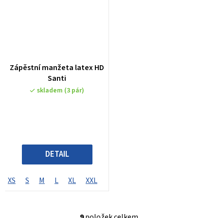
Zápěstní manžeta latex HD
Santi
skladem
(3 pár)
DETAIL
XS
S
M
L
XL
XXL
9
položek celkem