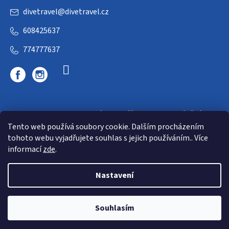
divetravel
@
divetravel.cz
608425637
774777637
DIVETRAVEL - cestovní kancelář - cesty za potápěním
Tento web používá soubory cookie. Dalším procházením
tohoto webu vyjadřujete souhlas s jejich používáním.. Více
informací
zde
.
Nastavení
Copyright 2026
E-dive
. Všechna práva vyhrazena.
Souhlasím
Shoptet
|
mime digital