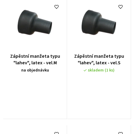
e
n
í
p
r
o
Zápěstní manžeta typu
Zápěstní manžeta typu
d
"lahev", latex - vel.M
"lahev", latex - vel.S
u
na objednávku
skladem
(1 ks)
k
t
ů