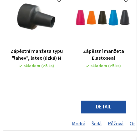
Zápěstní manžeta typu
Zápěstní manžeta
"lahev", latex (úzká) M
Elastoseal
skladem
(>5 ks)
skladem
(>5 ks)
DETAIL
Modrá
Šedá
Růžová
Oran