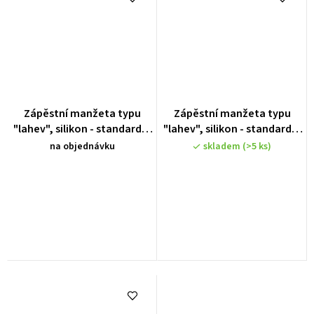
Zápěstní manžeta typu
Zápěstní manžeta typu
"lahev", silikon - standardní
"lahev", silikon - standardní
velikost 15,5 - 21 cm
velikost 15,5 - 21 cm, modrá
na objednávku
skladem
(>5 ks)