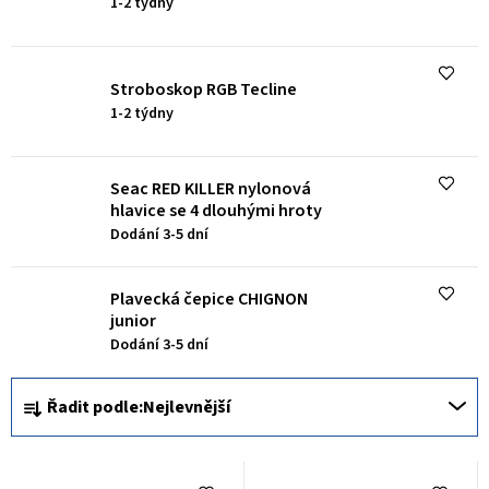
1-2 týdny
p
r
o
Stroboskop RGB Tecline
d
1-2 týdny
u
k
Seac RED KILLER nylonová
hlavice se 4 dlouhými hroty
t
Dodání 3-5 dní
ů
Plavecká čepice CHIGNON
junior
Dodání 3-5 dní
Ř
Řadit podle:
Nejlevnější
a
z