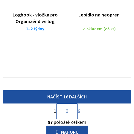
Průměrné
Logbook - vložka pro
Lepidlo na neopren
hodnocení
Organizér dive log
produktu
1–2 týdny
skladem
(>5 ks)
je
4,7
z
5
hvězdiček.
NAČÍST 16 DALŠÍCH
S
1
6
t
O
r
87
položek celkem
v
á
l
NAHORU