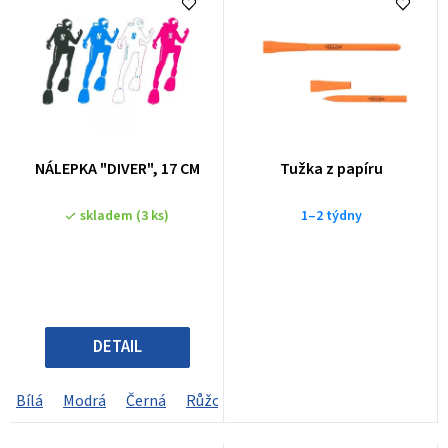
e
n
í
p
r
o
NÁLEPKA "DIVER", 17 CM
Tužka z papíru
d
u
skladem
(3 ks)
1–2 týdny
k
t
ů
DETAIL
Bílá
Modrá
Černá
Růžová