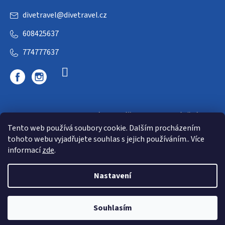
divetravel
@
divetravel.cz
608425637
774777637
DIVETRAVEL - cestovní kancelář - cesty za potápěním
Tento web používá soubory cookie. Dalším procházením
tohoto webu vyjadřujete souhlas s jejich používáním.. Více
informací
zde
.
Nastavení
Copyright 2026
E-dive
. Všechna práva vyhrazena.
Souhlasím
Shoptet
|
mime digital