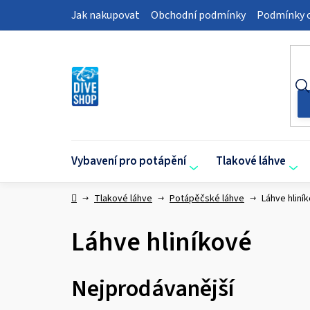
Přejít
Jak nakupovat
Obchodní podmínky
Podmínky o
na
obsah
Vybavení pro potápění
Tlakové láhve
Domů
Tlakové láhve
Potápěčské láhve
Láhve hliní
Láhve hliníkové
Nejprodávanější