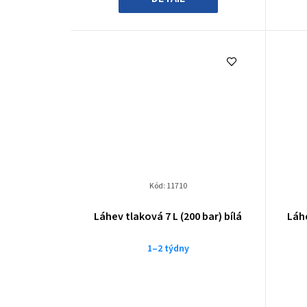
Kód:
11710
Láhev tlaková 7 L (200 bar) bílá
Láhe
1–2 týdny