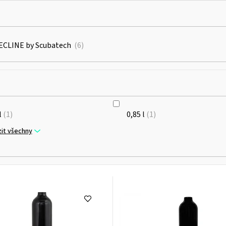
ECLINE by Scubatech
6
l
1
0,85 l
1
it všechny