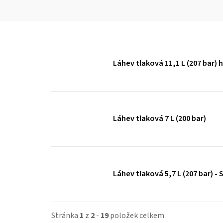
Láhev tlaková 11,1 L (207 bar) 
Láhev tlaková 7 L (200 bar)
Láhev tlaková 5,7 L (207 bar) - 
Stránka
1
z
2
-
19
položek celkem