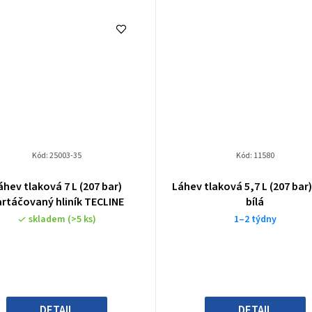
Kód:
25003-35
Kód:
11580
áhev tlaková 7 L (207 bar)
Láhev tlaková 5,7 L (207 bar)
artáčovaný hliník TECLINE
bílá
skladem
(>5 ks)
1–2 týdny
DETAIL
DETAIL