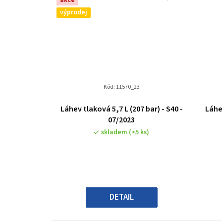
akce
výprodej
Kód:
11570_23
Láhev tlaková 5,7 L (207 bar) - S40 -
Láhe
07/2023
skladem
(>5 ks)
DETAIL