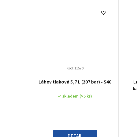
Kód:
11570
Průměrné
Láhev tlaková 5,7 L (207 bar) - S40
L
hodnocení
k
produktu
skladem
(>5 ks)
je
3,8
z
5
hvězdiček.
DETAIL