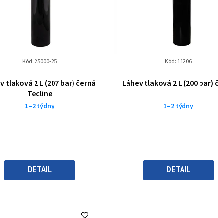
Kód:
25000-25
Kód:
11206
v tlaková 2 L (207 bar) černá
Láhev tlaková 2 L (200 bar) 
Tecline
1–2 týdny
1–2 týdny
DETAIL
DETAIL