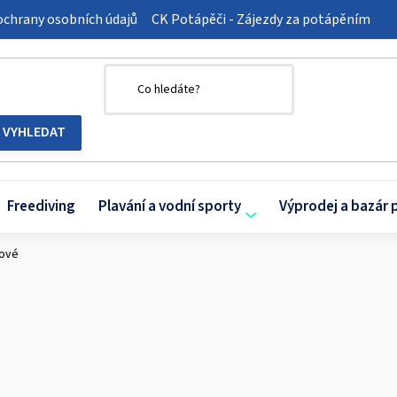
chrany osobních údajů
CK Potápěči - Zájezdy za potápěním
Freediving
Plavání a vodní sporty
Výprodej a bazár 
kové