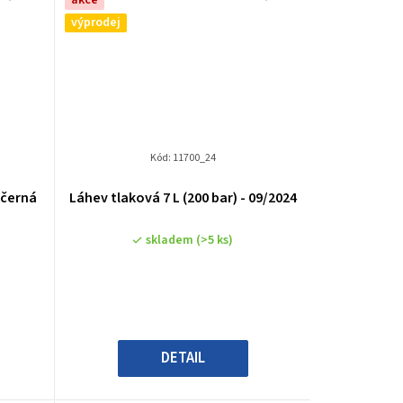
akce
výprodej
Kód:
11700_24
 černá
Láhev tlaková 7 L (200 bar) - 09/2024
skladem
(>5 ks)
DETAIL