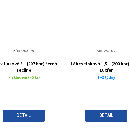
Kód:
25000-29
Kód:
25000-2
v tlaková 3 L (207 bar) černá
Láhev tlaková 1,5 L (200 bar)
Tecline
Luxfer
skladem
(>5 ks)
1–2 týdny
DETAIL
DETAIL