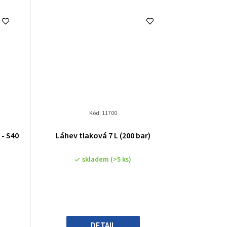
Kód:
11700
 - S40
Láhev tlaková 7 L (200 bar)
skladem
(>5 ks)
DETAIL