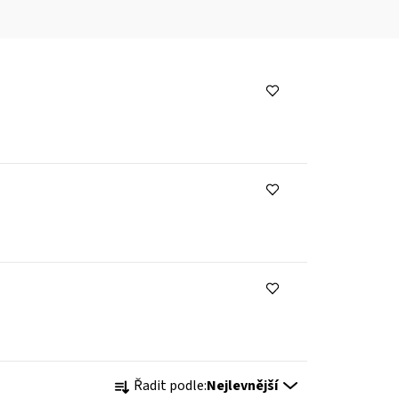
Ř
Řadit podle:
Nejlevnější