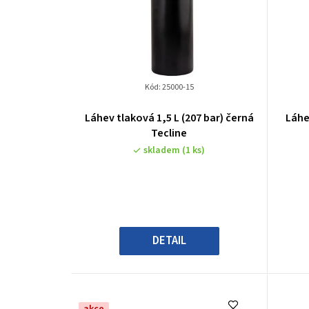
i
s
p
Kód:
25000-15
r
Láhev tlaková 1,5 L (207 bar) černá
Láhe
o
Tecline
skladem
(1 ks)
d
u
k
t
DETAIL
ů