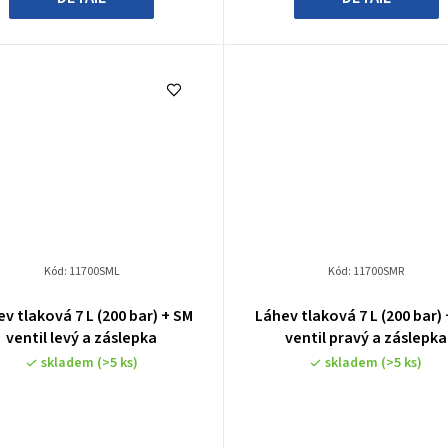
Kód:
11700SML
Kód:
11700SMR
v tlaková 7 L (200 bar) + SM
Láhev tlaková 7 L (200 bar)
ventil levý a záslepka
ventil pravý a záslepka
skladem
(>5 ks)
skladem
(>5 ks)