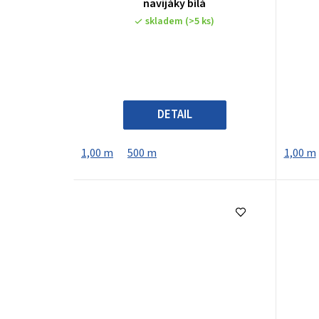
o
navijáky bílá
skladem
(>5 ks)
d
u
k
t
DETAIL
ů
1,00 m
500 m
1,00 m