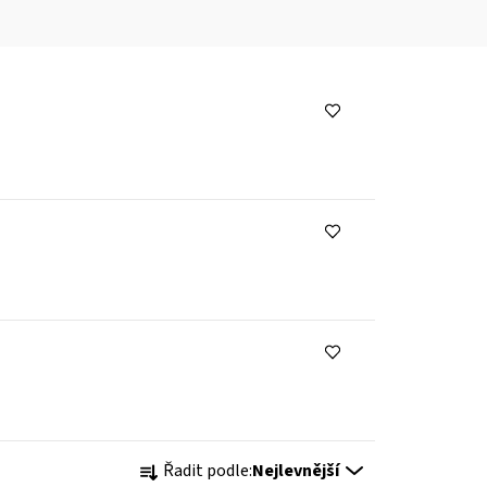
Ř
Řadit podle:
Nejlevnější