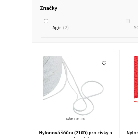
Značky
Agir
2
S
V
ý
p
i
s
p
Kód:
T03080
r
Nylonová šňůra (210D) pro cívky a
Nylon