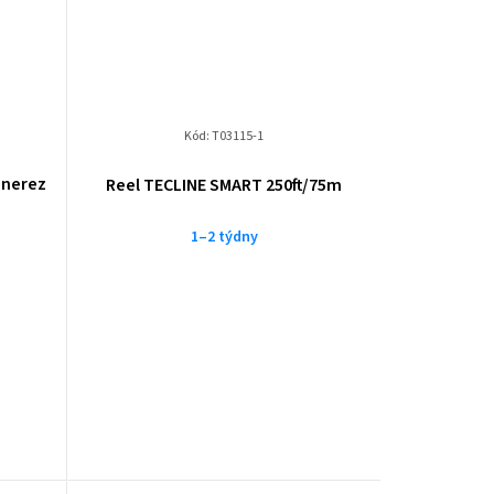
Kód:
T03115-1
 nerez
Reel TECLINE SMART 250ft/75m
1–2 týdny