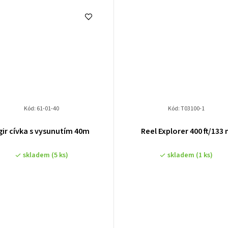
Kód:
61-01-40
Kód:
T03100-1
gir cívka s vysunutím 40m
Reel Explorer 400 ft/133
skladem
(5 ks)
skladem
(1 ks)