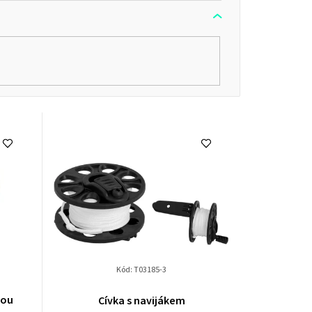
t
ů
Kód:
T03185-3
nou
Cívka s navijákem