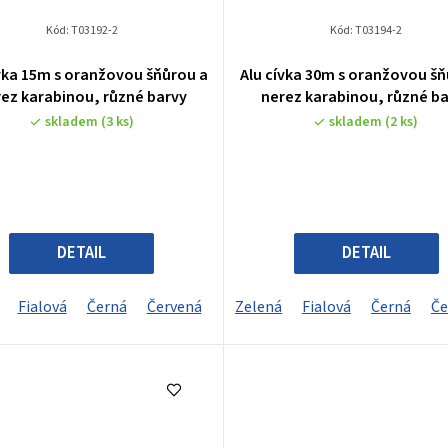
Kód:
T03192-2
Kód:
T03194-2
ívka 15m s oranžovou šňůrou a
Alu cívka 30m s oranžovou šň
ez karabinou, různé barvy
nerez karabinou, různé b
skladem
(3 ks)
skladem
(2 ks)
DETAIL
DETAIL
Fialová
Černá
Červená
Zelená
Fialová
Černá
Če