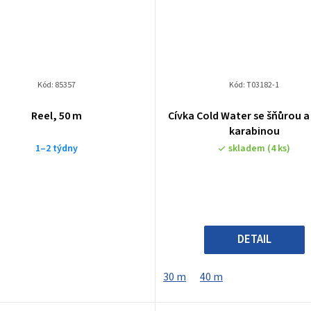
Kód:
85357
Kód:
T03182-1
Reel, 50 m
Cívka Cold Water se šňůrou a
karabinou
1–2 týdny
skladem
(4 ks)
DETAIL
30 m
40 m