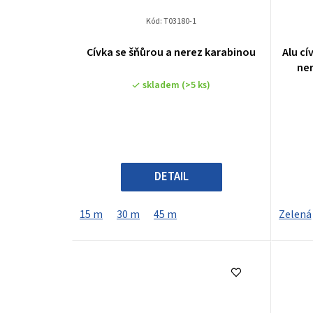
Kód:
T03180-1
Cívka se šňůrou a nerez karabinou
Alu c
ner
skladem
(>5 ks)
DETAIL
15 m
30 m
45 m
Zelená