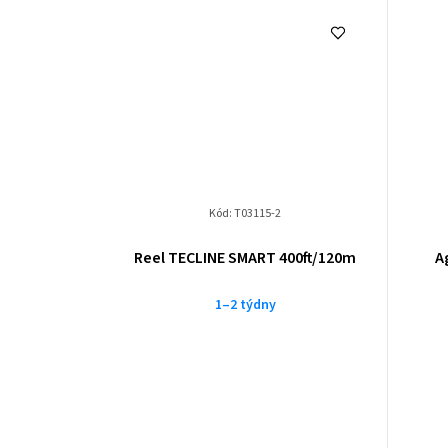
Kód:
T03115-2
Reel TECLINE SMART 400ft/120m
A
1–2 týdny