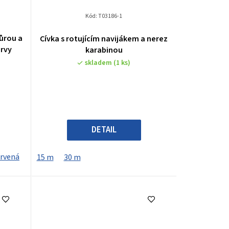
Kód:
T03186-1
ůrou a
Cívka s rotujícím navijákem a nerez
arvy
karabinou
skladem
(1 ks)
DETAIL
rvená
15 m
30 m