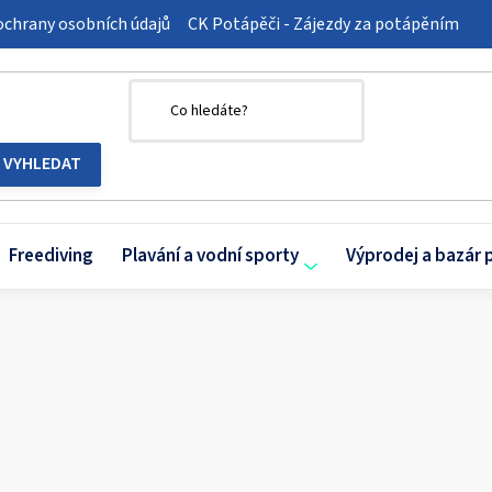
chrany osobních údajů
CK Potápěči - Zájezdy za potápěním
Freediving
Plavání a vodní sporty
Výprodej a bazár 