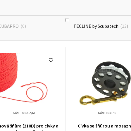
CUBAPRO
0
TECLINE by Scubatech
13
Kód:
T03092/M
Kód:
T03150
ová šňůra (210D) pro cívky a
Cívka se šňůrou a mosaz