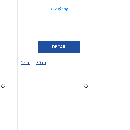
1–2 týdny
DETAIL
15 m
30 m