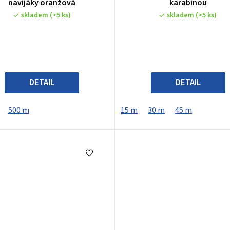
navijáky oranžová
karabinou
skladem
(>5 ks)
skladem
(>5 ks)
DETAIL
DETAIL
500 m
15 m
30 m
45 m