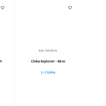
Kód:
T03100-01
 m
Cívka Explorer - 66 m
1–2 týdny