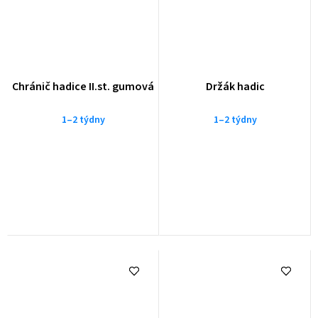
Chránič hadice II.st. gumová
Držák hadic
1–2 týdny
1–2 týdny