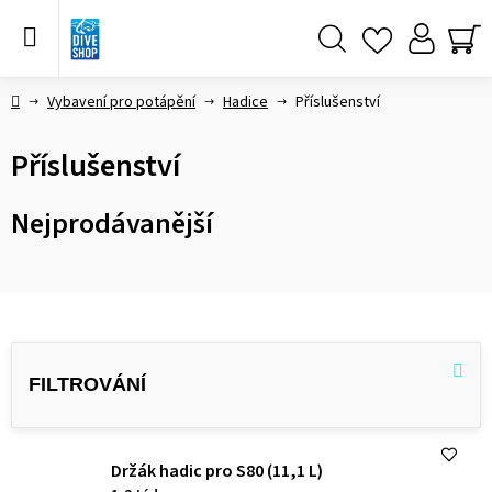
Přejít
na
obsah
Hledat
NÁ
KO
Domů
Vybavení pro potápění
Hadice
Příslušenství
Příslušenství
Nejprodávanější
V
ý
p
i
s
Držák hadic pro S80 (11,1 L)