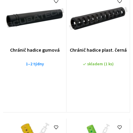
e
n
í
p
r
o
Chránič hadice gumová
Chránič hadice plast. černá
d
u
1–2 týdny
skladem
(1 ks)
k
t
ů