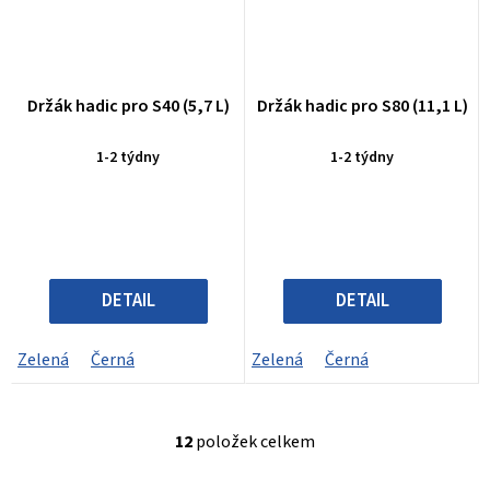
Držák hadic pro S40 (5,7 L)
Držák hadic pro S80 (11,1 L)
1-2 týdny
1-2 týdny
DETAIL
DETAIL
Zelená
Černá
Zelená
Černá
12
položek celkem
O
v