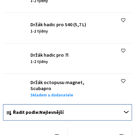
1-2 týdny
p
r
o
Držák hadic pro S40 (5,7 L)
d
1-2 týdny
u
k
Držák hadic pro 7l
t
1-2 týdny
ů
Držák octopusu magnet,
Scubapro
Skladem u dodavatele
Ř
Řadit podle:
Nejlevnější
a
z