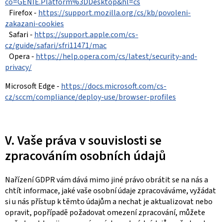
co=GENIE.Platform%3DDesktop&hl=cs
Firefox -
https://support.mozilla.org/cs/kb/povoleni-
zakazani-cookies
Safari -
https://support.apple.com/cs-
cz/guide/safari/sfri11471/mac
Opera -
https://help.opera.com/cs/latest/security-and-
privacy/
Microsoft Edge -
https://docs.microsoft.com/cs-
cz/sccm/compliance/deploy-use/browser-profiles
V. Vaše práva v souvislosti se
zpracováním osobních údajů
Nařízení GDPR vám dává mimo jiné právo obrátit se na nás a
chtít informace, jaké vaše osobní údaje zpracováváme, vyžádat
si u nás přístup k těmto údajům a nechat je aktualizovat nebo
opravit, popřípadě požadovat omezení zpracování, můžete