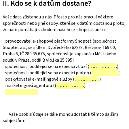
II. Kdo se k datům dostane?
Vaše data zůstanou u nás. Přesto pro nás pracují některé
společnosti nebo jiné osoby, které se k datům dostanou proto,
že nám pomáhají s chodem našeho e-shopu. Jsou to:
provozovatel e-shopové platformy Shoptet (společnost
Shoptet a.s., se sídlem Dvořeckého 628/8, Břevnov, 169 00,
Praha 6, IČ 289 35 675, společnost je zapsaná u Městského
soudu v Praze, oddíl B vložka 25 395)
společnosti podílející se na expedici zboží (
………………
)
společnosti podílející se na expedici plateb (
………………
)
poskytovatel e-mailingové služby (
……………..
)
marketingová agentura ((
………………)
………………….
Vaše osobní údaje se dále mohou dostat k těmto dalším
subjektům: