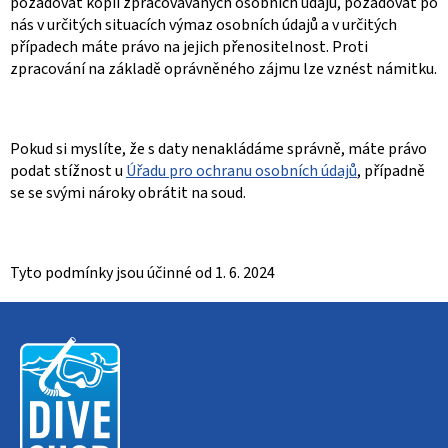
požadovat kopii zpracovávaných osobních údajů, požadovat po
nás v určitých situacích výmaz osobních údajů a v určitých
případech máte právo na jejich přenositelnost. Proti
zpracování na základě oprávněného zájmu lze vznést námitku.
Pokud si myslíte, že s daty nenakládáme správně, máte právo
podat stížnost u
Úřadu pro ochranu osobních údajů
, případně
se se svými nároky obrátit na soud.
Tyto podmínky jsou účinné od 1. 6. 2024
Z
á
p
a
t