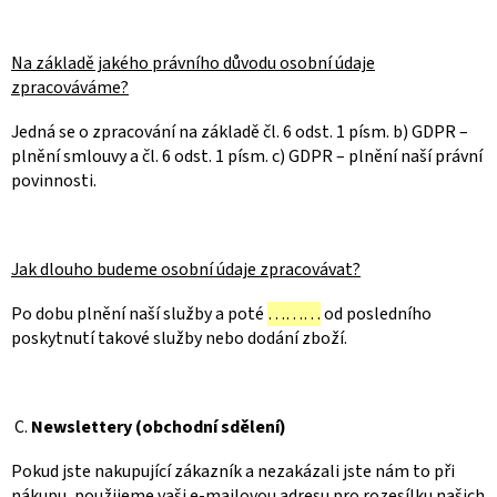
Na základě jakého právního důvodu osobní údaje
zpracováváme?
Jedná se o zpracování na základě čl. 6 odst. 1 písm. b) GDPR –
plnění smlouvy a čl. 6 odst. 1 písm. c) GDPR – plnění naší právní
povinnosti.
Jak dlouho budeme osobní údaje zpracovávat?
Po dobu plnění naší služby a poté
………
od posledního
poskytnutí takové služby nebo dodání zboží.
C.
Newslettery (obchodní sdělení)
Pokud jste nakupující zákazník a nezakázali jste nám to při
nákupu, použijeme vaši e-mailovou adresu pro rozesílku našich