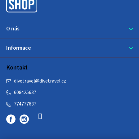
í
O nás
Informace
Kontakt
divetravel
@
divetravel.cz
608425637
774777637