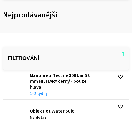
Nejprodávanější
V
ý
p
i
Manometr Tecline 300 bar 52
s
mm MILITARY černý - pouze
hlava
p
1–2 týdny
r
o
Oblek Hot Water Suit
d
Na dotaz
u