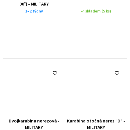
90°) - MILITARY
1–2 týdny
skladem
(5 ks)
Průměrné
Dvojkarabina nerezová -
Karabina otočná nerez "D" -
hodnocení
MILITARY
MILITARY
produktu