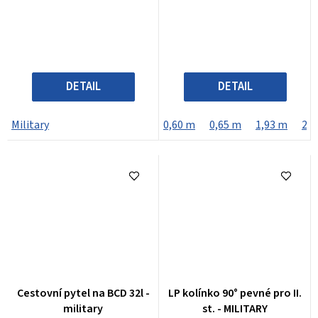
DETAIL
DETAIL
Military
0,60 m
0,65 m
1,93 m
2,1
Cestovní pytel na BCD 32l -
LP kolínko 90° pevné pro II.
military
st. - MILITARY