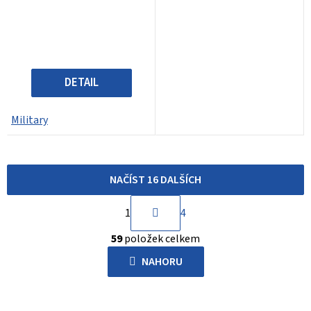
DETAIL
Military
NAČÍST 16 DALŠÍCH
S
1
4
t
O
r
59
položek celkem
v
á
l
NAHORU
n
á
k
d
o