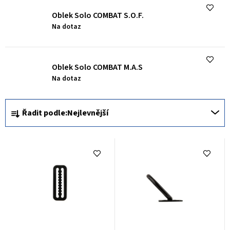
k
Oblek Solo COMBAT S.O.F.
t
Na dotaz
ů
Oblek Solo COMBAT M.A.S
Na dotaz
Ř
Řadit podle:
Nejlevnější
a
z
e
n
í
p
r