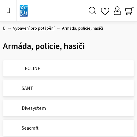
Přejít
na
obsah
Hledat
NÁ
KO
Domů
Vybavení pro potápění
Armáda, policie, hasiči
Armáda, policie, hasiči
TECLINE
SANTI
Divesystem
Seacraft