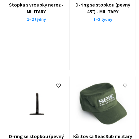
o
Stopka s vroubky nerez -
D-ring se stopkou (pevný
d
MILITARY
45°) - MILITARY
u
1–2 týdny
1–2 týdny
k
t
ů
D-ring se stopkou (pevný
Kšiltovka SeacSub military