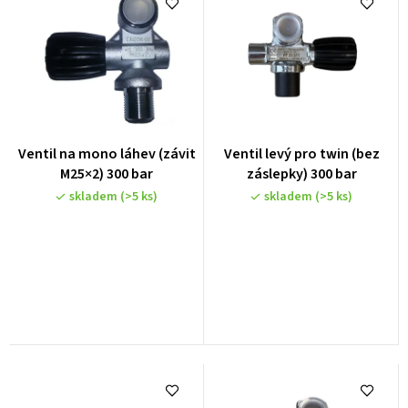
e
n
í
p
r
o
Ventil na mono láhev (závit
Ventil levý pro twin (bez
d
M25×2) 300 bar
záslepky) 300 bar
u
skladem
(>5 ks)
skladem
(>5 ks)
k
t
ů