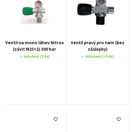
Ventil na mono láhev Nitrox
Ventil pravý pro twin (bez
(závit M25×2) 300 bar
záslepky)
skladem
(2 ks)
skladem
(>5 ks)