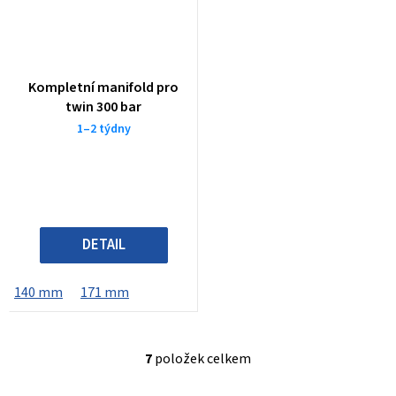
Kompletní manifold pro
twin 300 bar
1–2 týdny
DETAIL
140 mm
171 mm
7
položek celkem
O
v