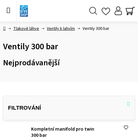
Přejít
na
obsah
Hledat
NÁ
KO
Domů
Tlakové láhve
Ventily k lahvím
Ventily 300 bar
Ventily 300 bar
Nejprodávanější
V
ý
p
i
Kompletní manifold pro twin
s
300 bar