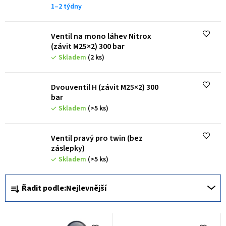
p
1–2 týdny
r
o
Ventil na mono láhev Nitrox
(závit M25×2) 300 bar
d
Skladem
(2 ks)
u
k
Dvouventil H (závit M25×2) 300
bar
t
Skladem
(>5 ks)
ů
Ventil pravý pro twin (bez
záslepky)
Skladem
(>5 ks)
Ř
Řadit podle:
Nejlevnější
a
z