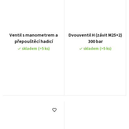
Ventil s manometrem a
Dvouventil H (závit M25×2)
přepouštěcí hadicí
300 bar
skladem
(>5 ks)
skladem
(>5 ks)