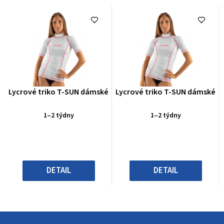
Průměrné
Průměrné
Lycrové triko T-SUN dámské
Lycrové triko T-SUN dámské
hodnocení
hodnocení
produktu
produktu
1–2 týdny
1–2 týdny
je
je
0,0
0,0
z
z
5
5
hvězdiček.
hvězdiček.
DETAIL
DETAIL
Z