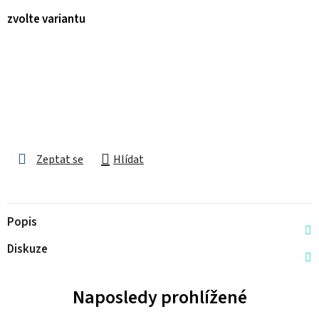
zvolte variantu
Zeptat se
Hlídat
Popis
Diskuze
Naposledy prohlížené