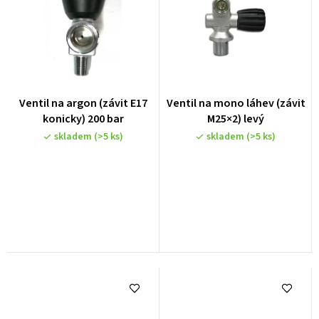
Ventil na argon (závit E17
Ventil na mono láhev (závit
konicky) 200 bar
M25×2) levý
skladem
(>5 ks)
skladem
(>5 ks)