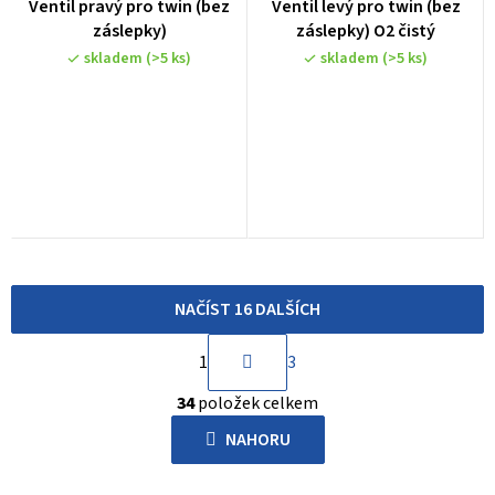
Ventil pravý pro twin (bez
Ventil levý pro twin (bez
záslepky)
záslepky) O2 čistý
skladem
(>5 ks)
skladem
(>5 ks)
NAČÍST 16 DALŠÍCH
S
1
3
t
O
r
34
položek celkem
v
á
l
NAHORU
n
á
k
d