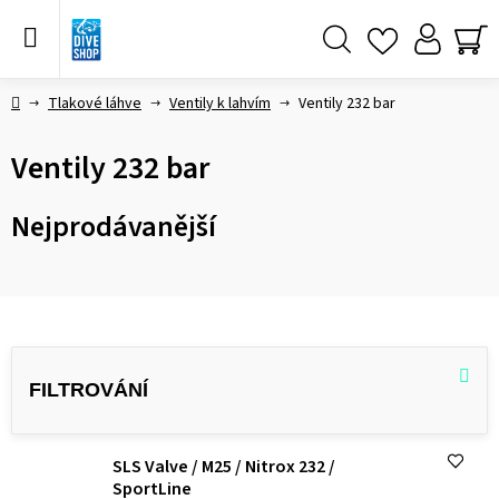
Přejít
na
obsah
Hledat
NÁ
KO
Domů
Tlakové láhve
Ventily k lahvím
Ventily 232 bar
Ventily 232 bar
Nejprodávanější
V
ý
p
i
SLS Valve / M25 / Nitrox 232 /
s
SportLine