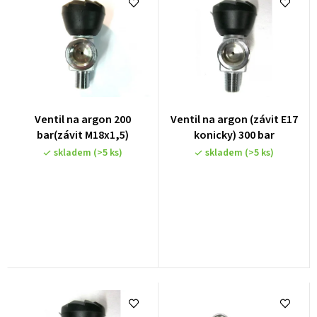
e
n
í
p
r
o
Ventil na argon 200
Ventil na argon (závit E17
d
bar(závit M18x1,5)
konicky) 300 bar
u
skladem
(>5 ks)
skladem
(>5 ks)
k
t
ů