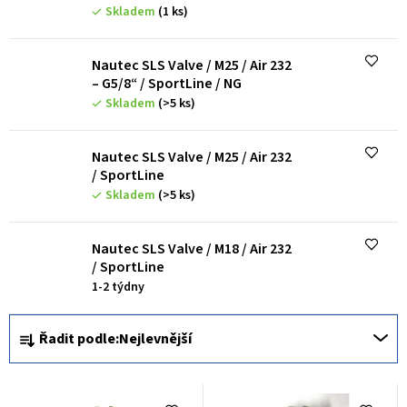
p
Skladem
(1 ks)
r
o
Nautec SLS Valve / M25 / Air 232
– G5/8“ / SportLine / NG
d
Skladem
(>5 ks)
u
k
Nautec SLS Valve / M25 / Air 232
/ SportLine
t
Skladem
(>5 ks)
ů
Nautec SLS Valve / M18 / Air 232
/ SportLine
1-2 týdny
Ř
Řadit podle:
Nejlevnější
a
z