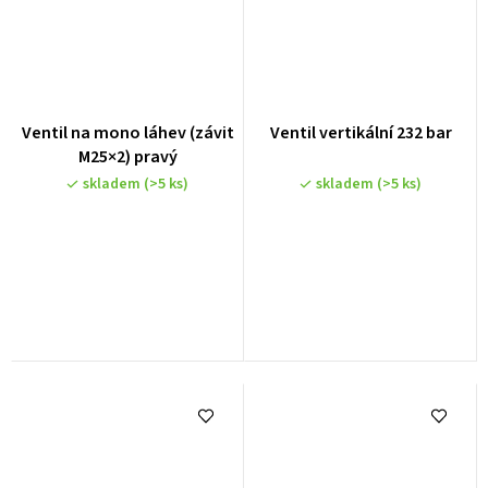
Ventil na mono láhev (závit
Ventil vertikální 232 bar
M25×2) pravý
skladem
(>5 ks)
skladem
(>5 ks)