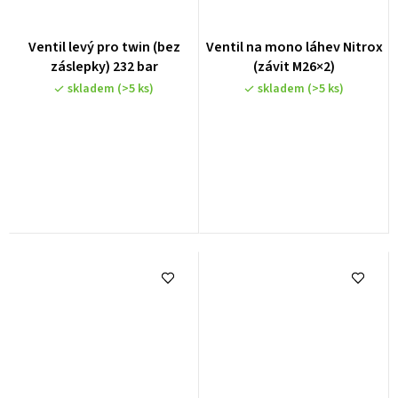
Ventil levý pro twin (bez
Ventil na mono láhev Nitrox
záslepky) 232 bar
(závit M26×2)
skladem
(>5 ks)
skladem
(>5 ks)