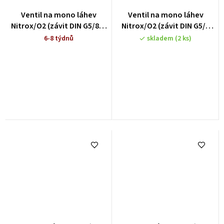
Ventil na mono láhev
Ventil na mono láhev
Nitrox/O2 (závit DIN G5/8´)
Nitrox/O2 (závit DIN G5/8
pravý
´)_levý
6-8 týdnů
skladem
(2 ks)