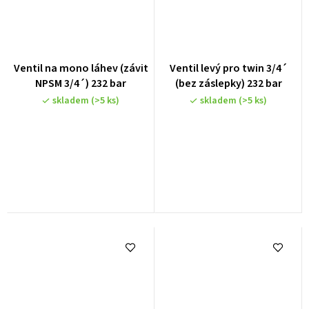
Průměrné
Ventil na mono láhev (závit
Ventil levý pro twin 3/4´
hodnocení
NPSM 3/4´) 232 bar
(bez záslepky) 232 bar
produktu
skladem
(>5 ks)
skladem
(>5 ks)
je
5,0
z
5
hvězdiček.