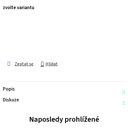
zvolte variantu
Zeptat se
Hlídat
Popis
Diskuze
Naposledy prohlížené