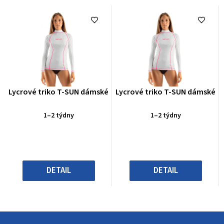
Průměrné
Průměrné
Lycrové triko T-SUN dámské
Lycrové triko T-SUN dámské
hodnocení
hodnocení
produktu
produktu
1–2 týdny
1–2 týdny
je
je
0,0
0,0
z
z
5
5
hvězdiček.
hvězdiček.
DETAIL
DETAIL
Z