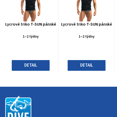
Průměrné
Průměrné
Lycrové triko T-SUN pánské
Lycrové triko T-SUN pánské
hodnocení
hodnocení
produktu
produktu
1–2 týdny
1–2 týdny
je
je
0,0
0,0
z
z
5
5
hvězdiček.
hvězdiček.
DETAIL
DETAIL
Z
á
p
a