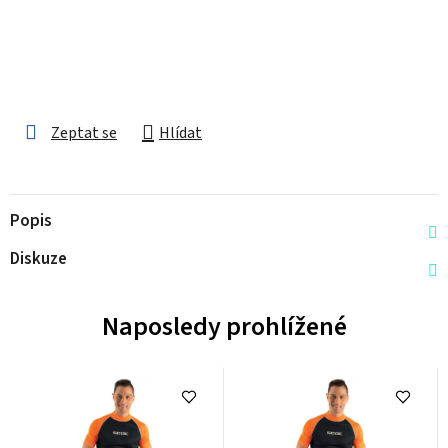
Zeptat se
Hlídat
Popis
Diskuze
Naposledy prohlížené