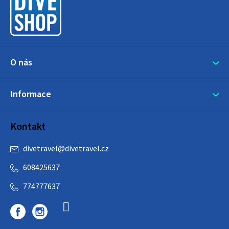
t
í
O nás
Informace
Kontakt
divetravel
@
divetravel.cz
608425637
774777637