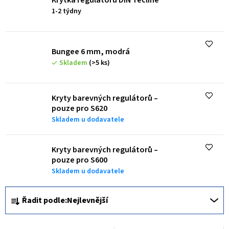
s
1-2 týdny
p
r
o
Bungee 6 mm, modrá
d
Skladem
(>5 ks)
u
k
Kryty barevných regulátorů –
pouze pro S620
t
Skladem u dodavatele
ů
Kryty barevných regulátorů –
pouze pro S600
Skladem u dodavatele
Ř
Řadit podle:
Nejlevnější
a
z