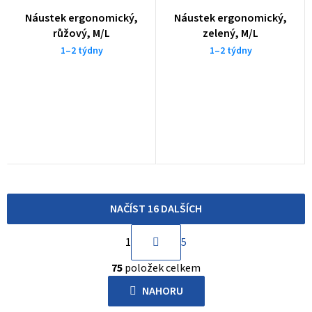
Náustek ergonomický,
Náustek ergonomický,
růžový, M/L
zelený, M/L
1–2 týdny
1–2 týdny
NAČÍST 16 DALŠÍCH
S
1
5
t
O
r
75
položek celkem
v
á
l
NAHORU
n
á