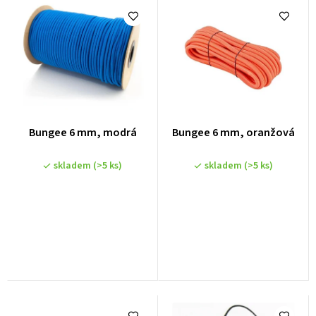
e
n
í
p
r
o
Bungee 6 mm, modrá
Bungee 6 mm, oranžová
d
u
skladem
(>5 ks)
skladem
(>5 ks)
k
t
ů