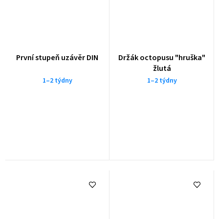
První stupeň uzávěr DIN
Držák octopusu "hruška"
žlutá
1–2 týdny
1–2 týdny