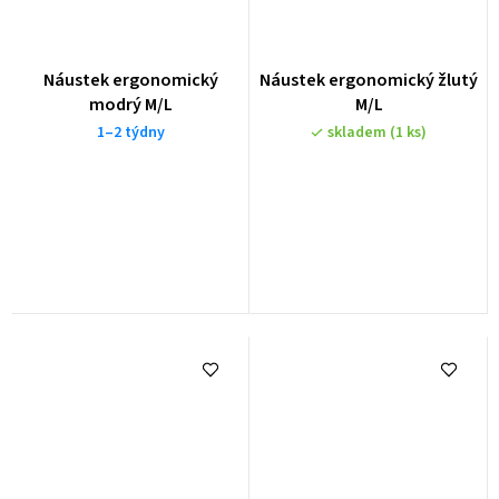
Náustek ergonomický
Náustek ergonomický žlutý
modrý M/L
M/L
1–2 týdny
skladem
(1 ks)