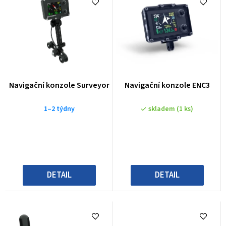
e
n
í
p
r
o
Navigační konzole Surveyor
Navigační konzole ENC3
d
u
1–2 týdny
skladem
(1 ks)
k
t
ů
DETAIL
DETAIL