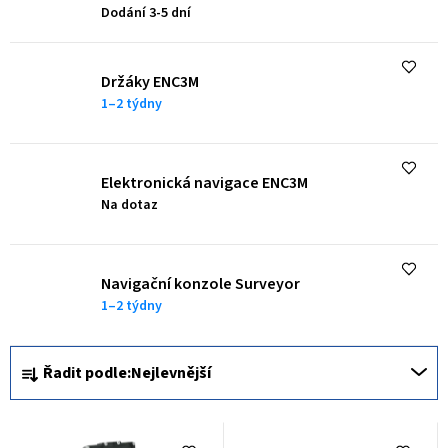
p
Dodání 3-5 dní
r
o
Držáky ENC3M
d
1–2 týdny
u
k
Elektronická navigace ENC3M
t
Na dotaz
ů
Navigační konzole Surveyor
1–2 týdny
Ř
Řadit podle:
Nejlevnější
a
z