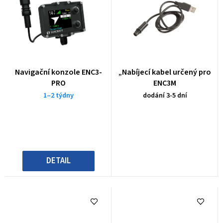
Navigační konzole ENC3-
„Nabíjecí kabel určený pro
PRO
ENC3M
1–2 týdny
dodání 3-5 dní
DETAIL