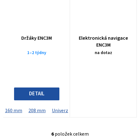
Držáky ENC3M
Elektronická navigace
ENC3M
1–2 týdny
na dotaz
DETAIL
160 mm
208 mm
Univerzální
6
položek celkem
O