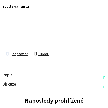
zvolte variantu
Zeptat se
Hlídat
Popis
Diskuze
Naposledy prohlížené