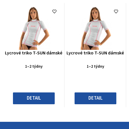
Průměrné
Průměrné
Lycrové triko T-SUN dámské
Lycrové triko T-SUN dámské
hodnocení
hodnocení
produktu
produktu
1–2 týdny
1–2 týdny
je
je
0,0
0,0
z
z
5
5
hvězdiček.
hvězdiček.
DETAIL
DETAIL
Z