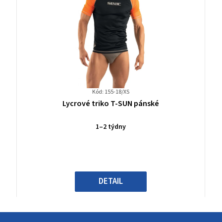
Kód: 155-18/XS
Průměrné
Lycrové triko T-SUN pánské
hodnocení
produktu
1–2 týdny
je
0,0
z
5
hvězdiček.
DETAIL