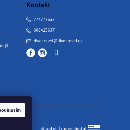
Kontakt
774777637
608425637
divetravel
@
divetravel.cz
dajů
Souhlasím
Shoptet
|
mime digital