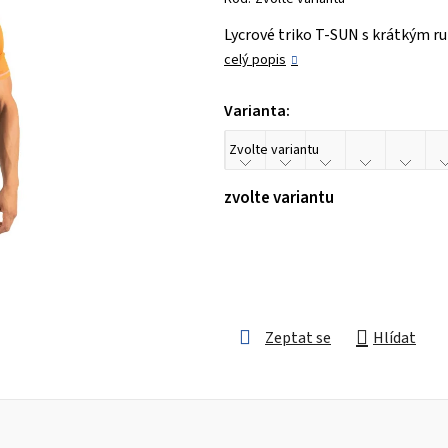
je
Lycrové triko T-SUN s krátkým r
0,0
celý popis
z 5
hvězdiček.
Varianta:
zvolte variantu
Zeptat se
Hlídat