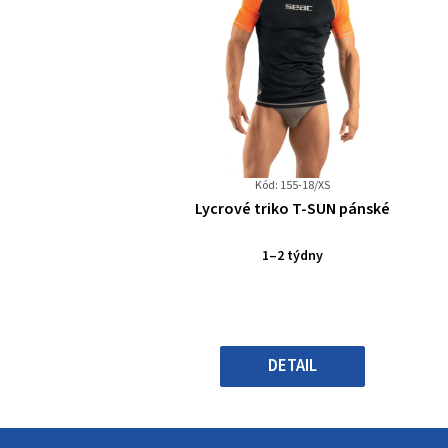
Kód: 155-18/XS
Průměrné
Lycrové triko T-SUN pánské
hodnocení
produktu
1–2 týdny
je
0,0
z
5
hvězdiček.
DETAIL
Z