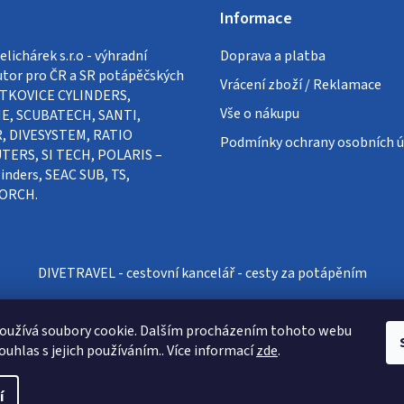
Informace
lichárek s.r.o - výhradní
Doprava a platba
utor pro ČR a SR potápěčských
Vrácení zboží / Reklamace
VÍTKOVICE CYLINDERS,
Vše o nákupu
E, SCUBATECH, SANTI,
, DIVESYSTEM, RATIO
Podmínky ochrany osobních ú
ERS, SI TECH, POLARIS –
inders, SEAC SUB, TS,
ORCH.
DIVETRAVEL - cestovní kancelář - cesty za potápěním
oužívá soubory cookie. Dalším procházením tohoto webu
ouhlas s jejich používáním.. Více informací
zde
.
í