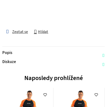
Zeptat se
Hlídat
Popis
Diskuze
Naposledy prohlížené