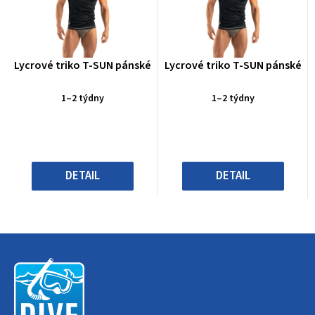
Průměrné
Průměrné
Lycrové triko T-SUN pánské
Lycrové triko T-SUN pánské
hodnocení
hodnocení
produktu
produktu
1–2 týdny
1–2 týdny
je
je
0,0
0,0
z
z
5
5
hvězdiček.
hvězdiček.
DETAIL
DETAIL
Z
á
p
a