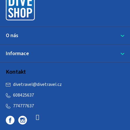
t
í
O nás
Informace
Kontakt
divetravel
@
divetravel.cz
608425637
774777637