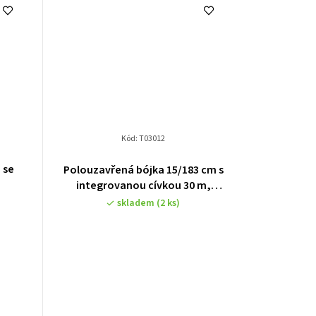
Kód:
T03012
Průměrné
 se
Polouzavřená bójka 15/183 cm s
hodnocení
integrovanou cívkou 30 m,
produktu
vypouštěcí ventil - oranžová
skladem
(2 ks)
je
3,2
z
5
hvězdiček.