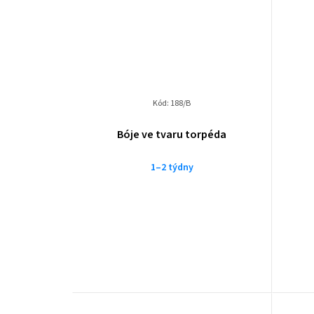
Kód:
188/B
Bóje ve tvaru torpéda
1–2 týdny