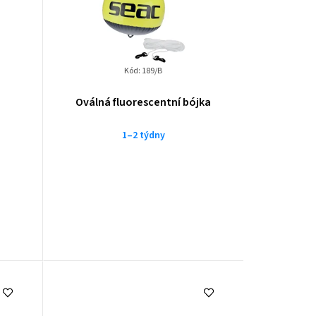
Kód:
189/B
Oválná fluorescentní bójka
1–2 týdny