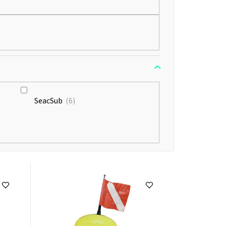
u
k
t
ů
SeacSub
6