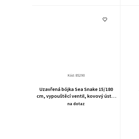
Kód:
85290
Uzavřená bójka Sea Snake 15/180
cm, vypouštěcí ventil, kovový ústní
ventil
na dotaz