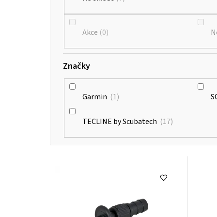
Akce
0
N
Značky
Garmin
1
S
TECLINE by Scubatech
17
V
ý
p