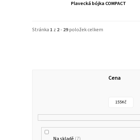
Plavecká bójka COMPACT
Stránka
1
z
2
-
29
položek celkem
Cena
155
Kč
Na skladě
7