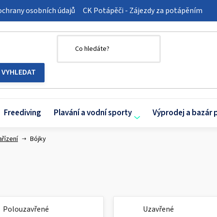
chrany osobních údajů
CK Potápěči - Zájezdy za potápěním
Freediving
Plavání a vodní sporty
Výprodej a bazár 
ařízení
Bójky
Polouzavřené
Uzavřené