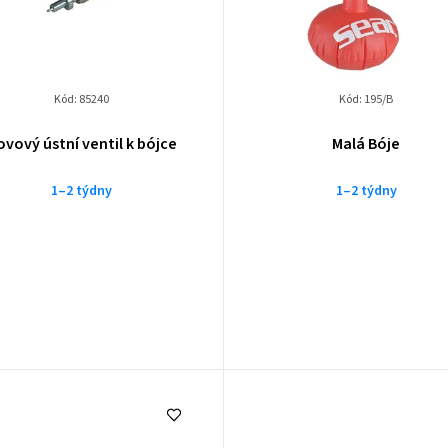
Kód:
85240
Kód:
195/B
ovový ústní ventil k bójce
Malá Bóje
1–2 týdny
1–2 týdny