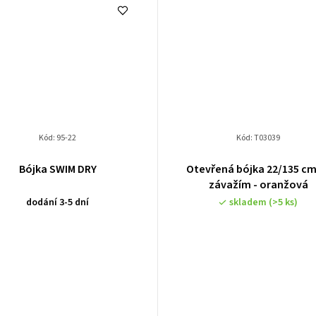
Kód:
95-22
Kód:
T03039
Průměrné
Bójka SWIM DRY
Otevřená bójka 22/135 cm
hodnocení
závažím - oranžová
produktu
dodání 3-5 dní
skladem
(>5 ks)
je
3,5
z
5
hvězdiček.