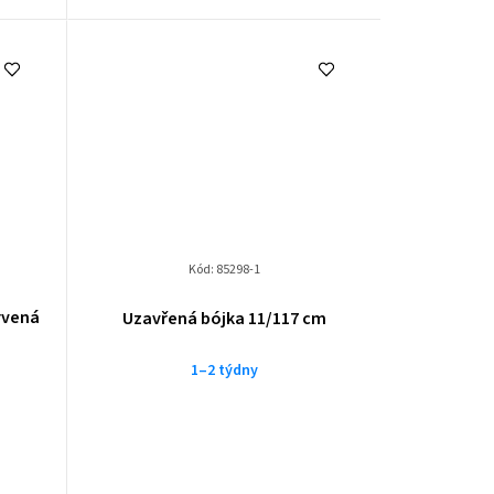
Kód:
85298-1
rvená
Uzavřená bójka 11/117 cm
1–2 týdny