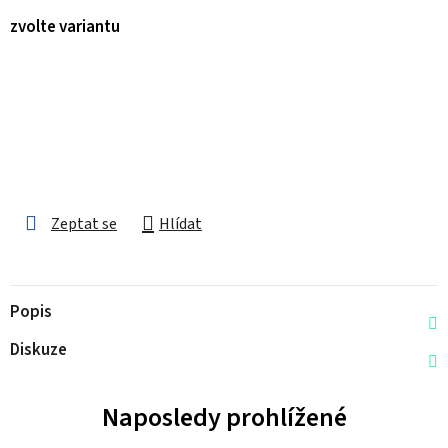
zvolte variantu
Zeptat se
Hlídat
Popis
Diskuze
Naposledy prohlížené