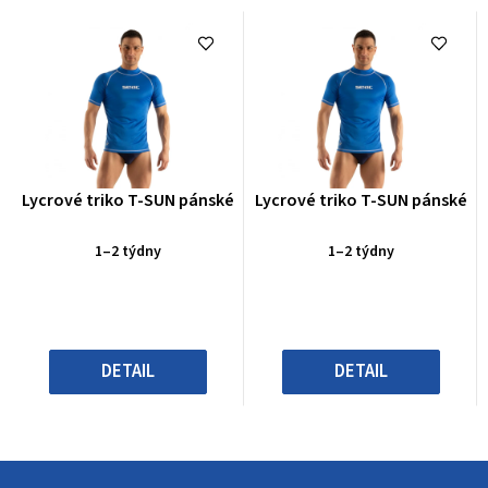
Průměrné
Průměrné
Lycrové triko T-SUN pánské
Lycrové triko T-SUN pánské
hodnocení
hodnocení
produktu
produktu
1–2 týdny
1–2 týdny
je
je
0,0
0,0
z
z
5
5
hvězdiček.
hvězdiček.
DETAIL
DETAIL
Z