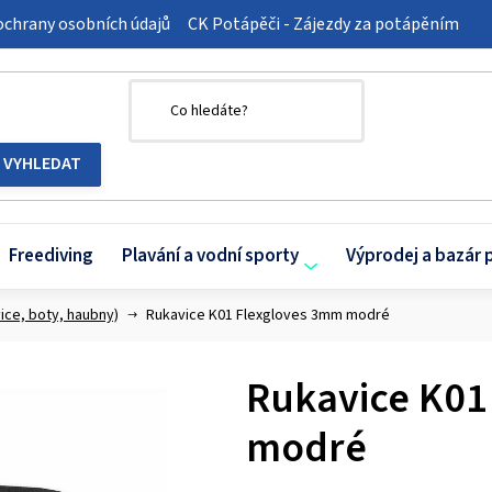
chrany osobních údajů
CK Potápěči - Zájezdy za potápěním
Freediving
Plavání a vodní sporty
Výprodej a bazár 
ice, boty, haubny)
Rukavice K01 Flexgloves 3mm modré
Rukavice K01
modré
Průměrné