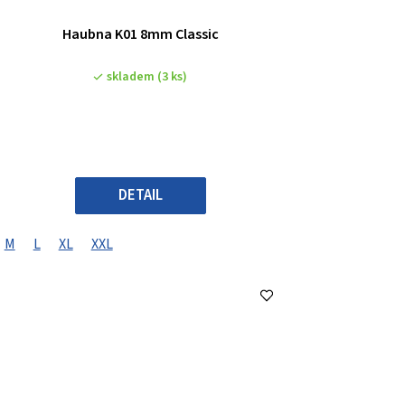
Haubna K01 8mm Classic
skladem
(3 ks)
DETAIL
M
L
XL
XXL