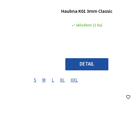
Haubna K01 3mm Classic
skladem
(1 ks)
DETAIL
S
M
L
XL
XXL