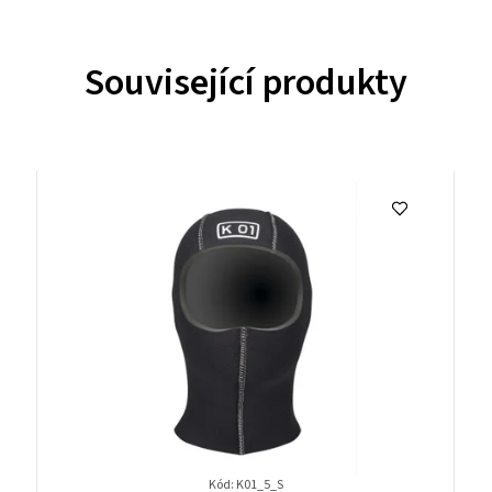
Související produkty
Kód:
K01_5_S