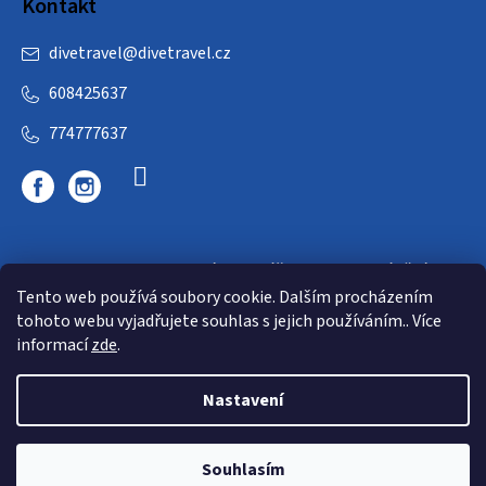
Kontakt
divetravel
@
divetravel.cz
608425637
774777637
DIVETRAVEL - cestovní kancelář - cesty za potápěním
Tento web používá soubory cookie. Dalším procházením
tohoto webu vyjadřujete souhlas s jejich používáním.. Více
informací
zde
.
Nastavení
Copyright 2026
E-dive
. Všechna práva vyhrazena.
Souhlasím
Shoptet
|
mime digital