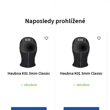
Naposledy prohlížené
Průměrné
Průměrné
Haubna K01 3mm Classic
Haubna K01 3mm Classic
hodnocení
hodnocení
produktu
produktu
skladem
skladem
je
je
0,0
0,0
z
z
5
5