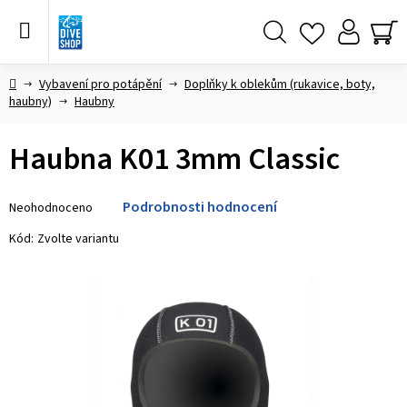
Přejít
na
obsah
Hledat
NÁ
KO
Domů
Vybavení pro potápění
Doplňky k oblekům (rukavice, boty,
haubny)
Haubny
Haubna K01 3mm Classic
Průměrné
Podrobnosti hodnocení
Neohodnoceno
hodnocení
produktu
Kód:
Zvolte variantu
je
0,0
z 5
hvězdiček.