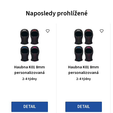
Naposledy prohlížené
Průměrné
Průměrné
Haubna K01 8mm
Haubna K01 8mm
hodnocení
hodnocení
personalizovaná
personalizovaná
produktu
produktu
2-4 týdny
2-4 týdny
je
je
0,0
0,0
z
z
5
5
hvězdiček.
hvězdiček.
DETAIL
DETAIL