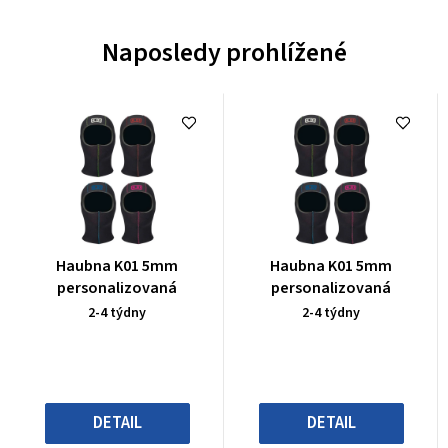
Naposledy prohlížené
Průměrné
Průměrné
Haubna K01 5mm
Haubna K01 5mm
hodnocení
hodnocení
personalizovaná
personalizovaná
produktu
produktu
2-4 týdny
2-4 týdny
je
je
0,0
0,0
z
z
5
5
hvězdiček.
hvězdiček.
DETAIL
DETAIL