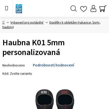
Přejít
na
obsah
Hledat
NÁ
KO
Domů
Vybavení pro potápění
Doplňky k oblekům (rukavice, boty,
haubny)
Haubna K01 5mm
personalizovaná
Průměrné
Podrobnosti hodnocení
Neohodnoceno
hodnocení
produktu
Kód:
Zvolte variantu
je
0,0
z 5
hvězdiček.