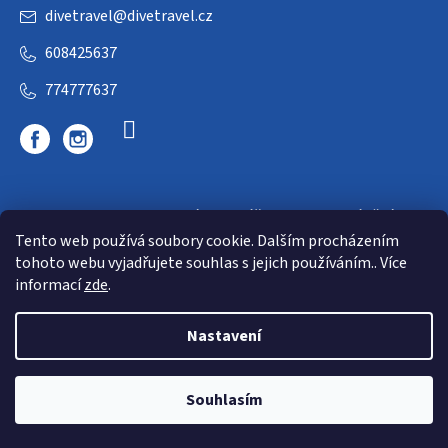
divetravel
@
divetravel.cz
608425637
774777637
DIVETRAVEL - cestovní kancelář - cesty za potápěním
Tento web používá soubory cookie. Dalším procházením
tohoto webu vyjadřujete souhlas s jejich používáním.. Více
informací
zde
.
Nastavení
Copyright 2026
E-dive
. Všechna práva vyhrazena.
Souhlasím
Shoptet
|
mime digital