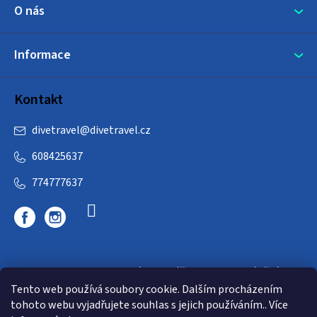
O nás
Informace
Kontakt
divetravel
@
divetravel.cz
608425637
774777637
DIVETRAVEL - cestovní kancelář - cesty za potápěním
Tento web používá soubory cookie. Dalším procházením
tohoto webu vyjadřujete souhlas s jejich používáním.. Více