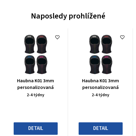
Naposledy prohlížené
Průměrné
Průměrné
Haubna K01 3mm
Haubna K01 3mm
hodnocení
hodnocení
personalizovaná
personalizovaná
produktu
produktu
2-4 týdny
2-4 týdny
je
je
0,0
0,0
z
z
5
5
hvězdiček.
hvězdiček.
DETAIL
DETAIL