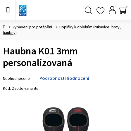
Přejít
na
obsah
Hledat
NÁ
KO
Domů
Vybavení pro potápění
Doplňky k oblekům (rukavice, boty,
haubny)
Haubna K01 3mm
personalizovaná
Průměrné
Podrobnosti hodnocení
Neohodnoceno
hodnocení
produktu
Kód:
Zvolte variantu
je
0,0
z 5
hvězdiček.