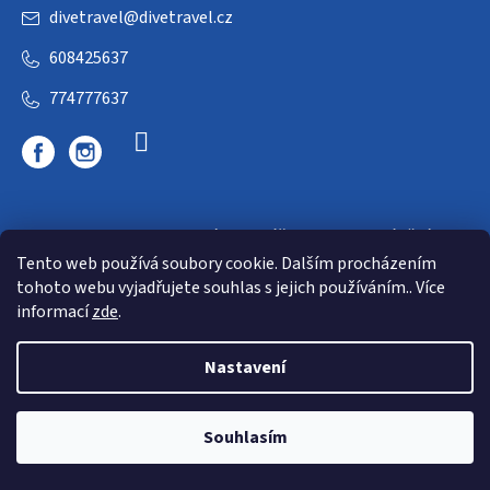
divetravel
@
divetravel.cz
608425637
774777637
DIVETRAVEL - cestovní kancelář - cesty za potápěním
Tento web používá soubory cookie. Dalším procházením
tohoto webu vyjadřujete souhlas s jejich používáním.. Více
informací
zde
.
Nastavení
Copyright 2026
E-dive
. Všechna práva vyhrazena.
Souhlasím
Shoptet
|
mime digital