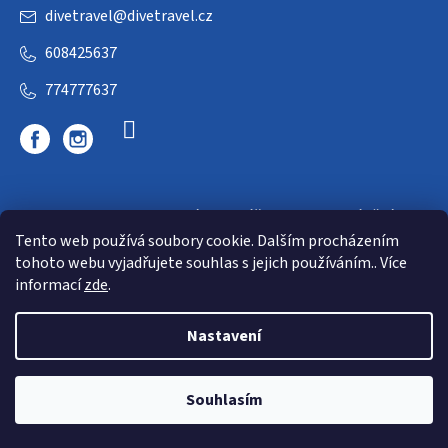
divetravel
@
divetravel.cz
608425637
774777637
DIVETRAVEL - cestovní kancelář - cesty za potápěním
Tento web používá soubory cookie. Dalším procházením
tohoto webu vyjadřujete souhlas s jejich používáním.. Více
informací
zde
.
Nastavení
Copyright 2026
E-dive
. Všechna práva vyhrazena.
Souhlasím
Shoptet
|
mime digital