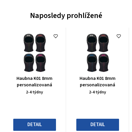
Naposledy prohlížené
Průměrné
Průměrné
Haubna K01 8mm
Haubna K01 8mm
hodnocení
hodnocení
personalizovaná
personalizovaná
produktu
produktu
2-4 týdny
2-4 týdny
je
je
0,0
0,0
z
z
5
5
hvězdiček.
hvězdiček.
DETAIL
DETAIL