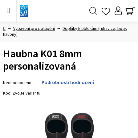
Přejít
na
obsah
Hledat
NÁ
KO
Domů
Vybavení pro potápění
Doplňky k oblekům (rukavice, boty,
haubny)
Haubna K01 8mm
personalizovaná
Průměrné
Podrobnosti hodnocení
Neohodnoceno
hodnocení
produktu
Kód:
Zvolte variantu
je
0,0
z 5
hvězdiček.