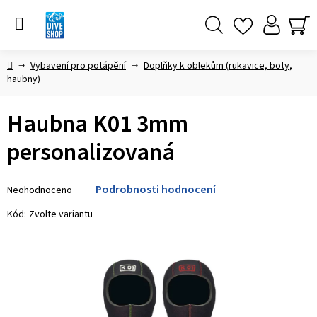
Přejít
na
obsah
Hledat
NÁ
KO
Domů
Vybavení pro potápění
Doplňky k oblekům (rukavice, boty,
haubny)
Haubna K01 3mm
personalizovaná
Průměrné
Podrobnosti hodnocení
Neohodnoceno
hodnocení
produktu
Kód:
Zvolte variantu
je
0,0
z 5
hvězdiček.