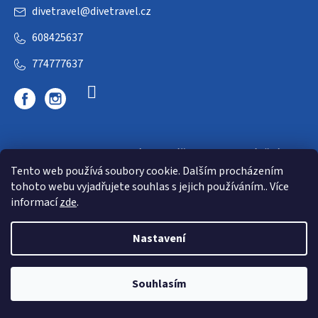
divetravel
@
divetravel.cz
608425637
774777637
DIVETRAVEL - cestovní kancelář - cesty za potápěním
Tento web používá soubory cookie. Dalším procházením
tohoto webu vyjadřujete souhlas s jejich používáním.. Více
informací
zde
.
Nastavení
Copyright 2026
E-dive
. Všechna práva vyhrazena.
Souhlasím
Shoptet
|
mime digital