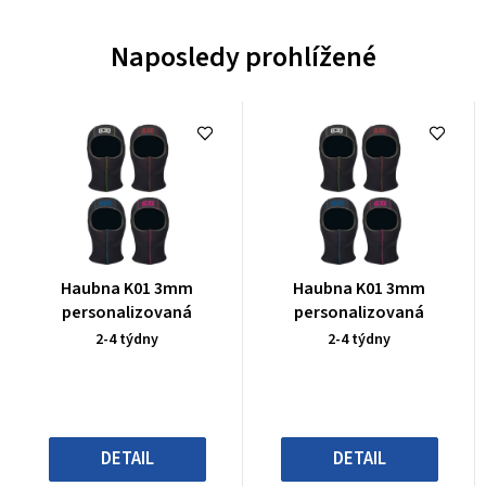
Naposledy prohlížené
Průměrné
Průměrné
Haubna K01 3mm
Haubna K01 3mm
hodnocení
hodnocení
personalizovaná
personalizovaná
produktu
produktu
2-4 týdny
2-4 týdny
je
je
0,0
0,0
z
z
5
5
hvězdiček.
hvězdiček.
DETAIL
DETAIL