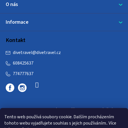
O nás
Informace
Kontakt
divetravel
@
divetravel.cz
608425637
774777637
DIVETRAVEL - cestovní kancelář - cesty za potápěním
Tento web používá soubory cookie. Dalším procházením
tohoto webu vyjadřujete souhlas s jejich používáním.. Více