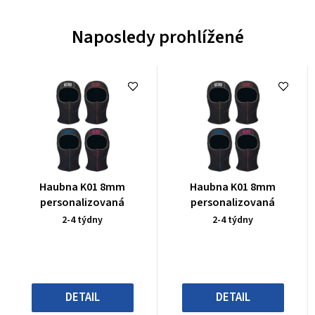
Naposledy prohlížené
Průměrné
Průměrné
Haubna K01 8mm
Haubna K01 8mm
hodnocení
hodnocení
personalizovaná
personalizovaná
produktu
produktu
2-4 týdny
2-4 týdny
je
je
0,0
0,0
z
z
5
5
hvězdiček.
hvězdiček.
DETAIL
DETAIL