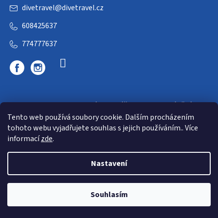
divetravel
@
divetravel.cz
608425637
774777637
DIVETRAVEL - cestovní kancelář - cesty za potápěním
Tento web používá soubory cookie. Dalším procházením
tohoto webu vyjadřujete souhlas s jejich používáním.. Více
informací
zde
.
Nastavení
Copyright 2026
E-dive
. Všechna práva vyhrazena.
Souhlasím
Shoptet
|
mime digital