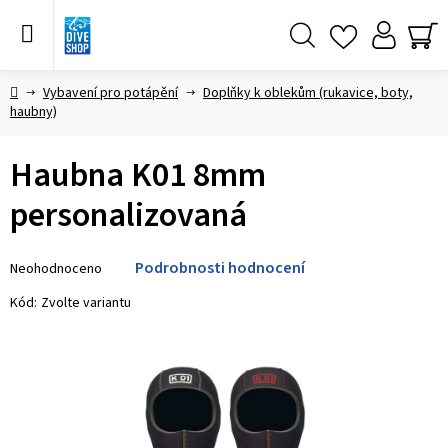
Přejít
na
obsah
Hledat
NÁ
KO
Domů
Vybavení pro potápění
Doplňky k oblekům (rukavice, boty,
haubny)
Haubna K01 8mm
personalizovaná
Průměrné
Podrobnosti hodnocení
Neohodnoceno
hodnocení
produktu
Kód:
Zvolte variantu
je
0,0
z 5
hvězdiček.