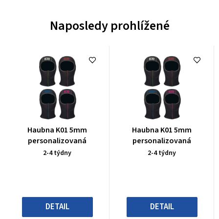
Naposledy prohlížené
Průměrné
Průměrné
Haubna K01 5mm
Haubna K01 5mm
hodnocení
hodnocení
personalizovaná
personalizovaná
produktu
produktu
2-4 týdny
2-4 týdny
je
je
0,0
0,0
z
z
5
5
hvězdiček.
hvězdiček.
DETAIL
DETAIL