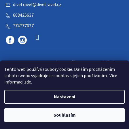
divetravel
@
divetravel.cz
608425637
774777637
DIVETRAVEL - cestovní kancelář - cesty za potápěním
Tento web používá soubory cookie. Dalším procházením
tohoto webu vyjadřujete souhlas s jejich používáním.. Více
informací
zde
.
Nastavení
Copyright 2026
E-dive
. Všechna práva vyhrazena.
Souhlasím
Shoptet
|
mime digital