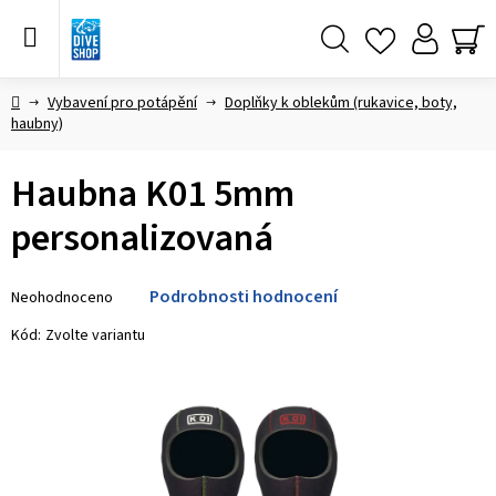
Přejít
na
obsah
Hledat
NÁ
KO
Domů
Vybavení pro potápění
Doplňky k oblekům (rukavice, boty,
haubny)
Haubna K01 5mm
personalizovaná
Průměrné
Podrobnosti hodnocení
Neohodnoceno
hodnocení
produktu
Kód:
Zvolte variantu
je
0,0
z 5
hvězdiček.