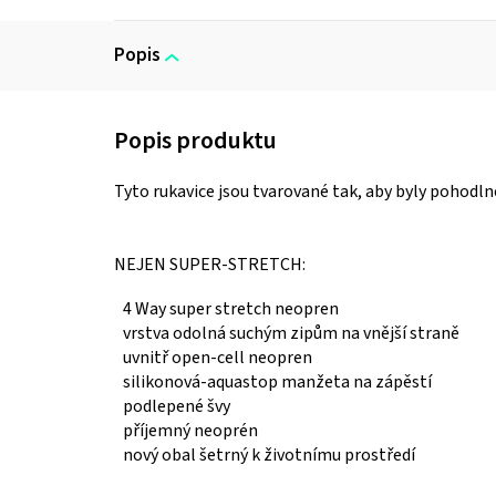
Popis
Tyto rukavice jsou tvarované tak, aby byly pohodln
NEJEN SUPER-STRETCH:
4 Way super stretch neopren
vrstva odolná suchým zipům na vnější straně
uvnitř open-cell neopren
silikonová-aquastop manžeta na zápěstí
podlepené švy
příjemný neoprén
nový obal šetrný k životnímu prostředí