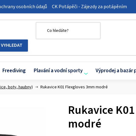
chrany osobních údajů
CK Potápěči - Zájezdy za potápěním
Freediving
Plavání a vodní sporty
Výprodej a bazár 
ice, boty, haubny)
Rukavice K01 Flexgloves 3mm modré
Rukavice K01
modré
Průměrné