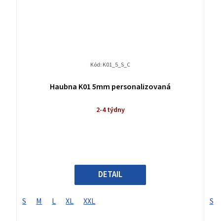
Kód:
K01_5_S_C
Haubna K01 5mm personalizovaná
2-4 týdny
DETAIL
S
M
L
XL
XXL
S