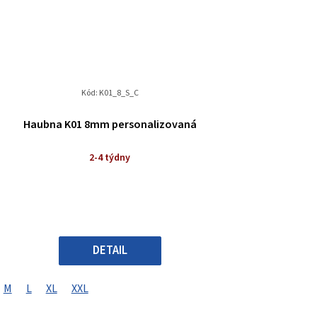
Kód:
K01_8_S_C
Haubna K01 8mm personalizovaná
2-4 týdny
DETAIL
M
L
XL
XXL