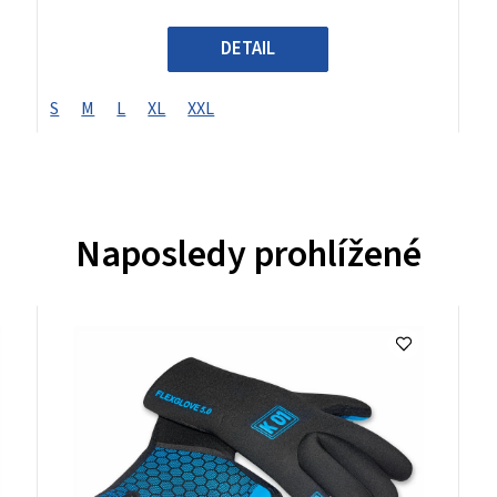
DETAIL
S
M
L
XL
XXL
Naposledy prohlížené