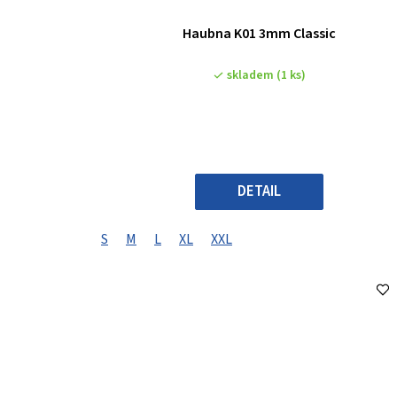
Haubna K01 3mm Classic
skladem
(1 ks)
DETAIL
S
M
L
XL
XXL