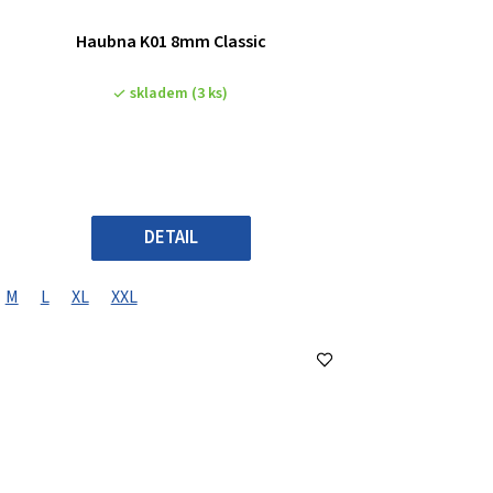
Haubna K01 8mm Classic
skladem
(3 ks)
DETAIL
M
L
XL
XXL