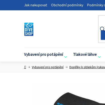
Přejít
Jak nakupovat
Obchodní podmínky
Podmínky o
na
obsah
Vybavení pro potápění
Tlakové láhve
Domů
Vybavení pro potápění
Doplňky k oblekům (rukav