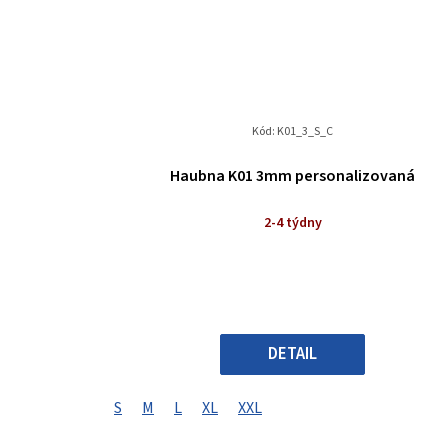
Kód:
K01_3_S_C
Haubna K01 3mm personalizovaná
2-4 týdny
DETAIL
S
M
L
XL
XXL