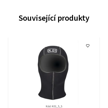
Související produkty
Kód:
K01_5_S