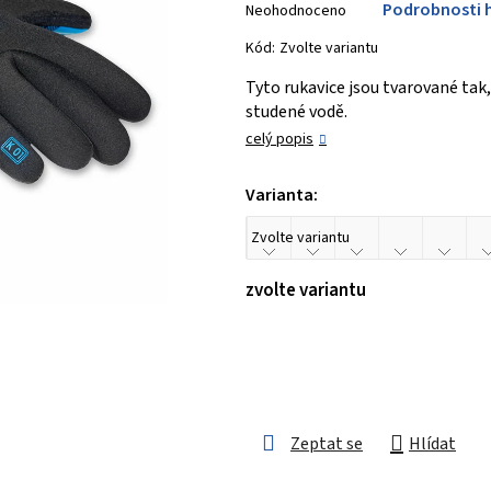
Podrobnosti 
Neohodnoceno
hodnocení
produktu
Kód:
Zvolte variantu
je
Tyto rukavice jsou tvarované tak,
0,0
studené vodě.
z 5
celý popis
hvězdiček.
Varianta:
zvolte variantu
Zeptat se
Hlídat